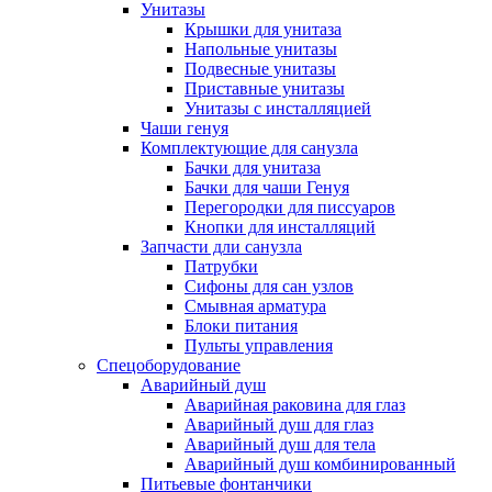
Унитазы
Крышки для унитаза
Напольные унитазы
Подвесные унитазы
Приставные унитазы
Унитазы с инсталляцией
Чаши генуя
Комплектующие для санузла
Бачки для унитаза
Бачки для чаши Генуя
Перегородки для писсуаров
Кнопки для инсталляций
Запчасти дли санузла
Патрубки
Сифоны для сан узлов
Смывная арматура
Блоки питания
Пульты управления
Спецоборудование
Аварийный душ
Аварийная раковина для глаз
Аварийный душ для глаз
Аварийный душ для тела
Аварийный душ комбинированный
Питьевые фонтанчики