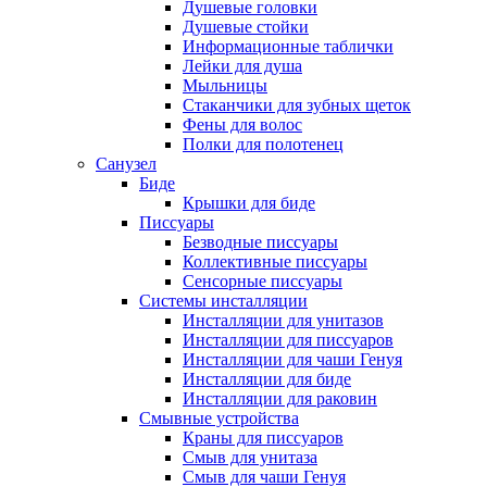
Душевые головки
Душевые стойки
Информационные таблички
Лейки для душа
Мыльницы
Стаканчики для зубных щеток
Фены для волос
Полки для полотенец
Санузел
Биде
Крышки для биде
Писсуары
Безводные писсуары
Коллективные писсуары
Сенсорные писсуары
Системы инсталляции
Инсталляции для унитазов
Инсталляции для писсуаров
Инсталляции для чаши Генуя
Инсталляции для биде
Инсталляции для раковин
Смывные устройства
Краны для писсуаров
Смыв для унитаза
Смыв для чаши Генуя