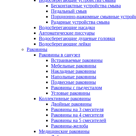
Водосберегающие устройства смыва
Бесконтактные устройства смыва
Педальный смыв
Порционно-нажимные смывные устрой
Радарные устройства смыва
Водосберегающие насадки
Автоматические писсуары
Водосберегающие душевые головки
Водосберегающие лейки
Раковины
Раковины в санузел
Встраиваемые раковины
Мебельные раковины
Накладные раковины
Напольные раковины
Подвесные раковины
Раковины с пьедесталом
Угловые раковины
Коллективные раковины
Двойные раковины
Раковины на 3 смесителя
Раковины на 4 смесителя
Раковины на 5 смесителей
Раковины-желоба
Медицинские раковины