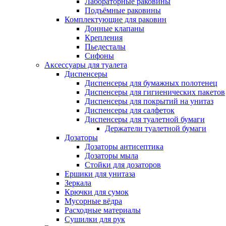
Лабораторные раковины
Подъёмные раковины
Комплектующие для раковин
Донные клапаны
Крепления
Пьедесталы
Сифоны
Аксессуары для туалета
Диспенсеры
Диспенсеры для бумажных полотенец
Диспенсеры для гигиенических пакетов
Диспенсеры для покрытий на унитаз
Диспенсеры для салфеток
Диспенсеры для туалетной бумаги
Держатели туалетной бумаги
Дозаторы
Дозаторы антисептика
Дозаторы мыла
Стойки для дозаторов
Ершики для унитаза
Зеркала
Крючки для сумок
Мусорные вёдра
Расходные материалы
Сушилки для рук