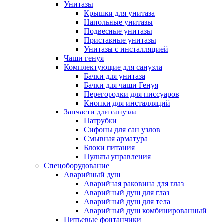
Унитазы
Крышки для унитаза
Напольные унитазы
Подвесные унитазы
Приставные унитазы
Унитазы с инсталляцией
Чаши генуя
Комплектующие для санузла
Бачки для унитаза
Бачки для чаши Генуя
Перегородки для писсуаров
Кнопки для инсталляций
Запчасти дли санузла
Патрубки
Сифоны для сан узлов
Смывная арматура
Блоки питания
Пульты управления
Спецоборудование
Аварийный душ
Аварийная раковина для глаз
Аварийный душ для глаз
Аварийный душ для тела
Аварийный душ комбинированный
Питьевые фонтанчики