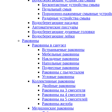
Водосберегающие устройства смыва
Бесконтактные устройства смыва
Педальный смыв
Порционно-нажимные смывные устрой
Радарные устройства смыва
Водосберегающие насадки
Автоматические писсуары
Водосберегающие душевые головки
Водосберегающие лейки
Раковины
Раковины в санузел
Встраиваемые раковины
Мебельные раковины
Накладные раковины
Напольные раковины
Подвесные раковины
Раковины с пьедесталом
Угловые раковины
Коллективные раковины
Двойные раковины
Раковины на 3 смесителя
Раковины на 4 смесителя
Раковины на 5 смесителей
Раковины-желоба
Медицинские раковины