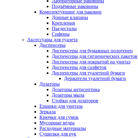
Лабораторные раковины
Подъёмные раковины
Комплектующие для раковин
Донные клапаны
Крепления
Пьедесталы
Сифоны
Аксессуары для туалета
Диспенсеры
Диспенсеры для бумажных полотенец
Диспенсеры для гигиенических пакетов
Диспенсеры для покрытий на унитаз
Диспенсеры для салфеток
Диспенсеры для туалетной бумаги
Держатели туалетной бумаги
Дозаторы
Дозаторы антисептика
Дозаторы мыла
Стойки для дозаторов
Ершики для унитаза
Зеркала
Крючки для сумок
Мусорные вёдра
Расходные материалы
Сушилки для рук