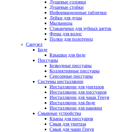
Душевые головки
Душевые стойки
Информационные таблички
Лейки для душа
Мыльницы
Стаканчики для зубных щеток
Фены для волос
Полки для полотенец
Санузел
Биде
Крышки для биде
Писсуары
Безводные писсуары
Коллективные писсуары
Сенсорные писсуары
Системы инсталляции
Инсталляции для унитазов
Инсталляции для писсуаров
Инсталляции для чаши Генуя
Инсталляции для биде
Инсталляции для раковин
Смывные устройства
Краны для писсуаров
Смыв для унитаза
Смыв для чаши Генуя