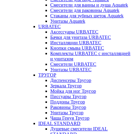
Смесители для ванны и душа Aquatek
Смесители для раковины Aquatek
Стаканы для зубных щеток Aquatek
Унитазы Aquatek
URBATEC
Аксессуары URBATEC
Бачки для унитаза URBATEC
Инсталляции URBATEC
Кнопки смыва URBATEC
Комплекты URBATEC с инсталляцией
и унитазом
Смесители URBATEC
Унитазы URBATEC
ТРУГОР
Диспенсеры Тругор
Зеркала Тругор
Мойка для ног Тругор
Писсуары Тругор
Поддоны Тругор
Раковины Тругор
Унитазы Тругор
Чаша Генуя Тругор
IDEAL STANDARD
Душевые смесители IDEAL