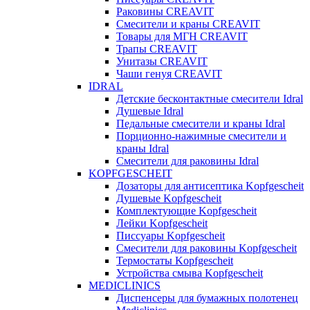
Раковины CREAVIT
Смесители и краны CREAVIT
Товары для МГН CREAVIT
Трапы CREAVIT
Унитазы CREAVIT
Чаши генуя CREAVIT
IDRAL
Детские бесконтактные смесители Idral
Душевые Idral
Педальные смесители и краны Idral
Порционно-нажимные смесители и
краны Idral
Смеcители для раковины Idral
KOPFGESCHEIT
Дозаторы для антисептика Kopfgescheit
Душевые Kopfgescheit
Комплектующие Kopfgescheit
Лейки Kopfgescheit
Писсуары Kopfgescheit
Смесители для раковины Kopfgescheit
Термостаты Kopfgescheit
Устройства смыва Kopfgescheit
MEDICLINICS
Диспенсеры для бумажных полотенец