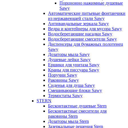
Порционно нажимные душевые
Sawy
Автоматические питьевые фонтанчики
из нержавеющей стали Sawy
Антивандальные зеркала Sawy
Ведра и контейнеры для мусора Sawy
Водосберегающие насадки Sawy
Водосберегающие смесители Sawy
Диспенсеры для бумажных полотенец
Sawy
Дозаторы мыла Sawy
Душевые лейки Sawy
Ершики для унитаза Sawy
Краны для писсуара Sawy
Поручни Sawy
Раковины Sawy
Сиденья для душа Sawy
Смешивающие блоки Sawy
Термостаты Sawy
STERN
Бесконтактные душевые Stern
Бесконтактные смесители для
раковины Stern
Дозаторы мыла Stern
Зазеркальные решения Stern