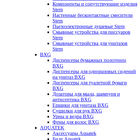
Компоненты и сопутствующие изделия
Stern
Настенные бесконтактные смесители
Stern
Пьезоэлектронные душевые Stern
Смывные устройства для писсуаров
Stern
Смывные устройства для унитазов
Stern
BXG
Диспенсеры бумажных полотенец
BXG
Диспенсеры для одноразовых сидений
на унитаз BXG
Диспенсеры для туалетной бумаги
BXG
Дозаторы для мыла, шампуня и
антисептика BXG
Ершики для унитаза BXG
Сушилки для рук BXG
Урны и ведра BXG
Фены для волос BXG
AQUATEK
Аксессуары Aquatek
Биде Aquatek