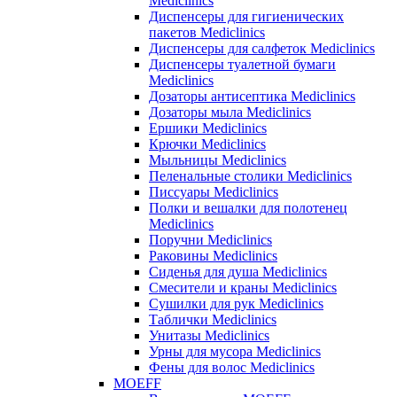
Mediclinics
Диспенсеры для гигиенических
пакетов Mediclinics
Диспенсеры для салфеток Mediclinics
Диспенсеры туалетной бумаги
Mediclinics
Дозаторы антисептика Mediclinics
Дозаторы мыла Mediclinics
Ершики Mediclinics
Крючки Mediclinics
Мыльницы Mediclinics
Пеленальные столики Mediclinics
Писсуары Mediclinics
Полки и вешалки для полотенец
Mediclinics
Поручни Mediclinics
Раковины Mediclinics
Сиденья для душа Mediclinics
Смесители и краны Mediclinics
Сушилки для рук Mediclinics
Таблички Mediclinics
Унитазы Mediclinics
Урны для мусора Mediclinics
Фены для волос Mediclinics
MOEFF