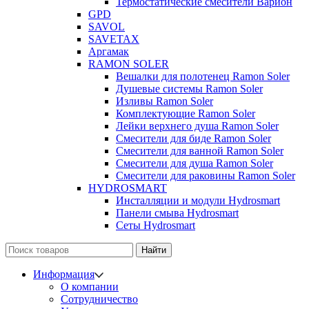
Термостатические смесители Варион
GPD
SAVOL
SAVETAX
Аргамак
RAMON SOLER
Вешалки для полотенец Ramon Soler
Душевые системы Ramon Soler
Изливы Ramon Soler
Комплектующие Ramon Soler
Лейки верхнего душа Ramon Soler
Смесители для биде Ramon Soler
Смесители для ванной Ramon Soler
Смесители для душа Ramon Soler
Смесители для раковины Ramon Soler
HYDROSMART
Инсталляции и модули Hydrosmart
Панели смыва Hydrosmart
Сеты Hydrosmart
Найти
Информация
О компании
Сотрудничество