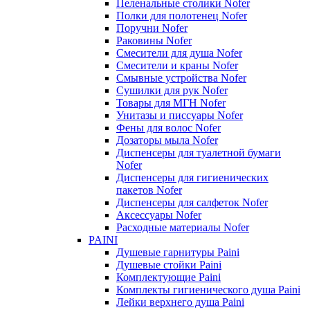
Пеленальные столики Nofer
Полки для полотенец Nofer
Поручни Nofer
Раковины Nofer
Смесители для душа Nofer
Смесители и краны Nofer
Смывные устройства Nofer
Сушилки для рук Nofer
Товары для МГН Nofer
Унитазы и писсуары Nofer
Фены для волос Nofer
Дозаторы мыла Nofer
Диспенсеры для туалетной бумаги
Nofer
Диспенсеры для гигиенических
пакетов Nofer
Диспенсеры для салфеток Nofer
Аксессуары Nofer
Расходные материалы Nofer
PAINI
Душевые гарнитуры Paini
Душевые стойки Paini
Комплектующие Paini
Комплекты гигиенического душа Paini
Лейки верхнего душа Paini