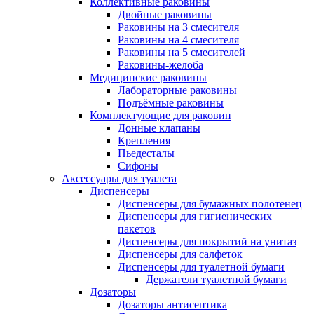
Коллективные раковины
Двойные раковины
Раковины на 3 смесителя
Раковины на 4 смесителя
Раковины на 5 смесителей
Раковины-желоба
Медицинские раковины
Лабораторные раковины
Подъёмные раковины
Комплектующие для раковин
Донные клапаны
Крепления
Пьедесталы
Сифоны
Аксессуары для туалета
Диспенсеры
Диспенсеры для бумажных полотенец
Диспенсеры для гигиенических
пакетов
Диспенсеры для покрытий на унитаз
Диспенсеры для салфеток
Диспенсеры для туалетной бумаги
Держатели туалетной бумаги
Дозаторы
Дозаторы антисептика