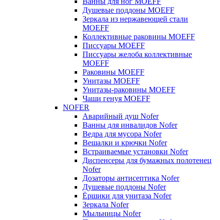
Ванны для ног MOEFF
Душевые поддоны MOEFF
Зеркала из нержавеющей стали
MOEFF
Коллективные раковины MOEFF
Писсуары MOEFF
Писсуары желоба коллективные
MOEFF
Раковины MOEFF
Унитазы MOEFF
Унитазы-раковины MOEFF
Чаши генуя MOEFF
NOFER
Аварийный душ Nofer
Ванны для инвалидов Nofer
Ведра для мусора Nofer
Вешалки и крючки Nofer
Встраиваемые установки Nofer
Диспенсеры для бумажных полотенец
Nofer
Дозаторы антисептика Nofer
Душевые поддоны Nofer
Ёршики для унитаза Nofer
Зеркала Nofer
Мыльницы Nofer