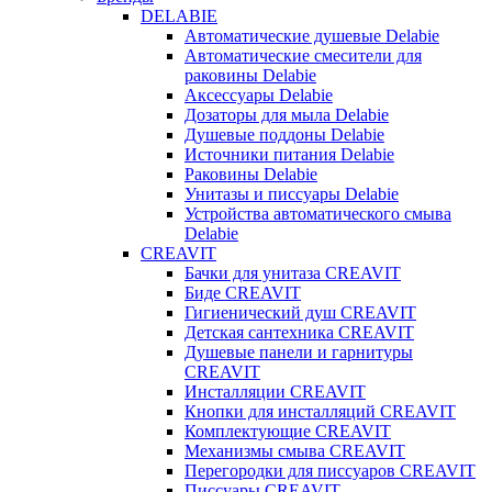
DELABIE
Автоматические душевые Delabie
Автоматические смесители для
раковины Delabie
Аксессуары Delabie
Дозаторы для мыла Delabie
Душевые поддоны Delabie
Источники питания Delabie
Раковины Delabie
Унитазы и писсуары Delabie
Устройства автоматического смыва
Delabie
CREAVIT
Бачки для унитаза CREAVIT
Биде CREAVIT
Гигиенический душ CREAVIT
Детская сантехника CREAVIT
Душевые панели и гарнитуры
CREAVIT
Инсталляции CREAVIT
Кнопки для инсталляций CREAVIT
Комплектующие CREAVIT
Механизмы смыва CREAVIT
Перегородки для писсуаров CREAVIT
Писсуары CREAVIT