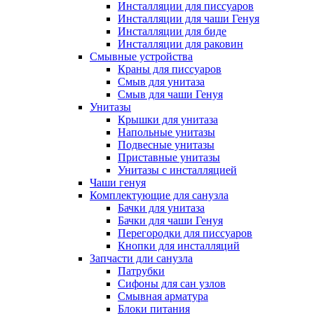
Инсталляции для писсуаров
Инсталляции для чаши Генуя
Инсталляции для биде
Инсталляции для раковин
Смывные устройства
Краны для писсуаров
Смыв для унитаза
Смыв для чаши Генуя
Унитазы
Крышки для унитаза
Напольные унитазы
Подвесные унитазы
Приставные унитазы
Унитазы с инсталляцией
Чаши генуя
Комплектующие для санузла
Бачки для унитаза
Бачки для чаши Генуя
Перегородки для писсуаров
Кнопки для инсталляций
Запчасти дли санузла
Патрубки
Сифоны для сан узлов
Смывная арматура
Блоки питания