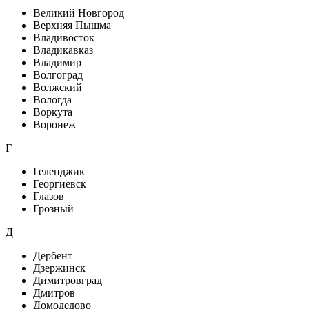
Великий Новгород
Верхняя Пышма
Владивосток
Владикавказ
Владимир
Волгоград
Волжский
Вологда
Воркута
Воронеж
Г
Геленджик
Георгиевск
Глазов
Грозный
Д
Дербент
Дзержинск
Димитровград
Дмитров
Домодедово