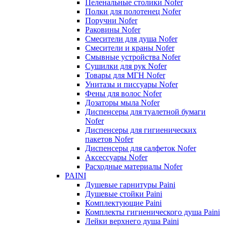
Пеленальные столики Nofer
Полки для полотенец Nofer
Поручни Nofer
Раковины Nofer
Смесители для душа Nofer
Смесители и краны Nofer
Смывные устройства Nofer
Сушилки для рук Nofer
Товары для МГН Nofer
Унитазы и писсуары Nofer
Фены для волос Nofer
Дозаторы мыла Nofer
Диспенсеры для туалетной бумаги
Nofer
Диспенсеры для гигиенических
пакетов Nofer
Диспенсеры для салфеток Nofer
Аксессуары Nofer
Расходные материалы Nofer
PAINI
Душевые гарнитуры Paini
Душевые стойки Paini
Комплектующие Paini
Комплекты гигиенического душа Paini
Лейки верхнего душа Paini