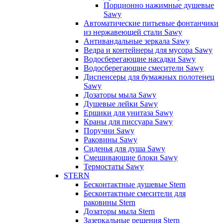
Порционно нажимные душевые
Sawy
Автоматические питьевые фонтанчики
из нержавеющей стали Sawy
Антивандальные зеркала Sawy
Ведра и контейнеры для мусора Sawy
Водосберегающие насадки Sawy
Водосберегающие смесители Sawy
Диспенсеры для бумажных полотенец
Sawy
Дозаторы мыла Sawy
Душевые лейки Sawy
Ершики для унитаза Sawy
Краны для писсуара Sawy
Поручни Sawy
Раковины Sawy
Сиденья для душа Sawy
Смешивающие блоки Sawy
Термостаты Sawy
STERN
Бесконтактные душевые Stern
Бесконтактные смесители для
раковины Stern
Дозаторы мыла Stern
Зазеркальные решения Stern