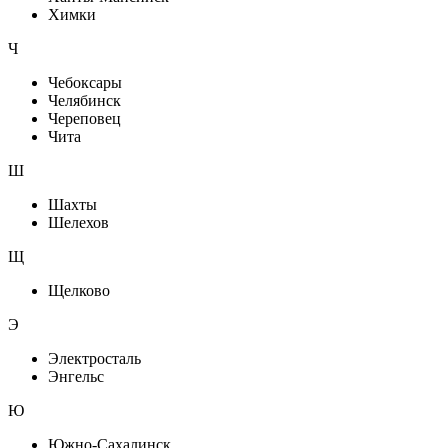
Химки
Ч
Чебоксары
Челябинск
Череповец
Чита
Ш
Шахты
Шелехов
Щ
Щелково
Э
Электросталь
Энгельс
Ю
Южно-Сахалинск