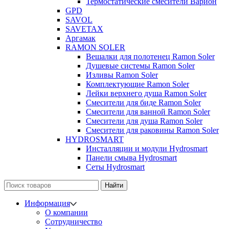
Термостатические смесители Варион
GPD
SAVOL
SAVETAX
Аргамак
RAMON SOLER
Вешалки для полотенец Ramon Soler
Душевые системы Ramon Soler
Изливы Ramon Soler
Комплектующие Ramon Soler
Лейки верхнего душа Ramon Soler
Смесители для биде Ramon Soler
Смесители для ванной Ramon Soler
Смесители для душа Ramon Soler
Смесители для раковины Ramon Soler
HYDROSMART
Инсталляции и модули Hydrosmart
Панели смыва Hydrosmart
Сеты Hydrosmart
Найти
Информация
О компании
Сотрудничество