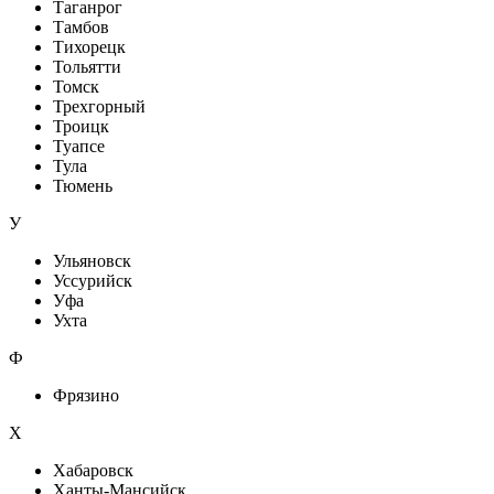
Таганрог
Тамбов
Тихорецк
Тольятти
Томск
Трехгорный
Троицк
Туапсе
Тула
Тюмень
У
Ульяновск
Уссурийск
Уфа
Ухта
Ф
Фрязино
Х
Хабаровск
Ханты-Мансийск