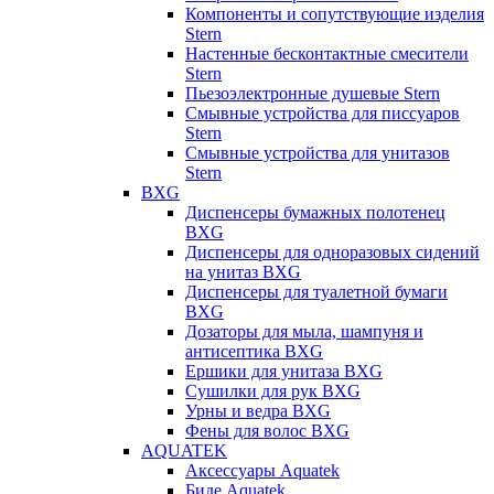
Компоненты и сопутствующие изделия
Stern
Настенные бесконтактные смесители
Stern
Пьезоэлектронные душевые Stern
Смывные устройства для писсуаров
Stern
Смывные устройства для унитазов
Stern
BXG
Диспенсеры бумажных полотенец
BXG
Диспенсеры для одноразовых сидений
на унитаз BXG
Диспенсеры для туалетной бумаги
BXG
Дозаторы для мыла, шампуня и
антисептика BXG
Ершики для унитаза BXG
Сушилки для рук BXG
Урны и ведра BXG
Фены для волос BXG
AQUATEK
Аксессуары Aquatek
Биде Aquatek