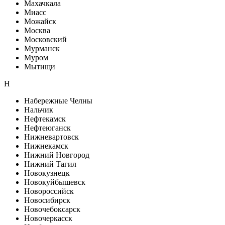
Махачкала
Миасс
Можайск
Москва
Московский
Мурманск
Муром
Мытищи
Н
Набережные Челны
Нальчик
Нефтекамск
Нефтеюганск
Нижневартовск
Нижнекамск
Нижний Новгород
Нижний Тагил
Новокузнецк
Новокуйбышевск
Новороссийск
Новосибирск
Новочебоксарск
Новочеркасск