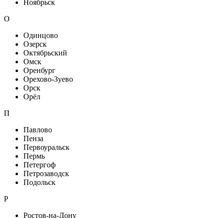
Ноябрьск
О
Одинцово
Озерск
Октябрьский
Омск
Оренбург
Орехово-Зуево
Орск
Орёл
П
Павлово
Пенза
Первоуральск
Пермь
Петергоф
Петрозаводск
Подольск
Р
Ростов-на-Дону