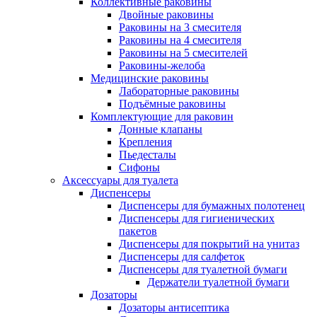
Коллективные раковины
Двойные раковины
Раковины на 3 смесителя
Раковины на 4 смесителя
Раковины на 5 смесителей
Раковины-желоба
Медицинские раковины
Лабораторные раковины
Подъёмные раковины
Комплектующие для раковин
Донные клапаны
Крепления
Пьедесталы
Сифоны
Аксессуары для туалета
Диспенсеры
Диспенсеры для бумажных полотенец
Диспенсеры для гигиенических
пакетов
Диспенсеры для покрытий на унитаз
Диспенсеры для салфеток
Диспенсеры для туалетной бумаги
Держатели туалетной бумаги
Дозаторы
Дозаторы антисептика