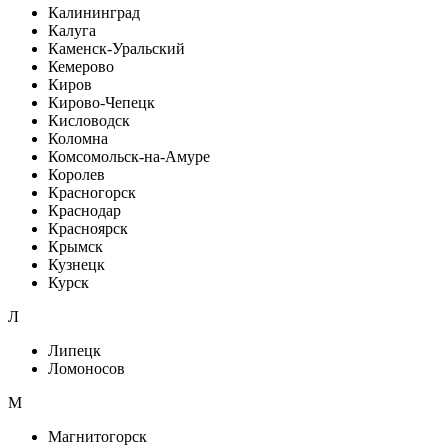
Калининград
Калуга
Каменск-Уральский
Кемерово
Киров
Кирово-Чепецк
Кисловодск
Коломна
Комсомольск-на-Амуре
Королев
Красногорск
Краснодар
Красноярск
Крымск
Кузнецк
Курск
Л
Липецк
Ломоносов
М
Магнитогорск