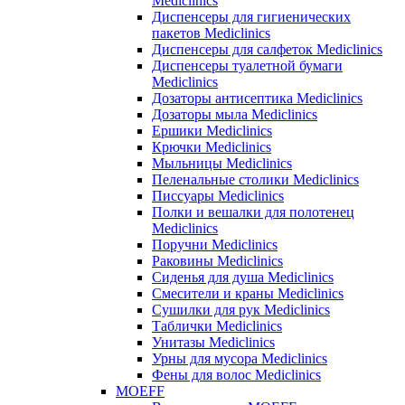
Mediclinics
Диспенсеры для гигиенических
пакетов Mediclinics
Диспенсеры для салфеток Mediclinics
Диспенсеры туалетной бумаги
Mediclinics
Дозаторы антисептика Mediclinics
Дозаторы мыла Mediclinics
Ершики Mediclinics
Крючки Mediclinics
Мыльницы Mediclinics
Пеленальные столики Mediclinics
Писсуары Mediclinics
Полки и вешалки для полотенец
Mediclinics
Поручни Mediclinics
Раковины Mediclinics
Сиденья для душа Mediclinics
Смесители и краны Mediclinics
Сушилки для рук Mediclinics
Таблички Mediclinics
Унитазы Mediclinics
Урны для мусора Mediclinics
Фены для волос Mediclinics
MOEFF