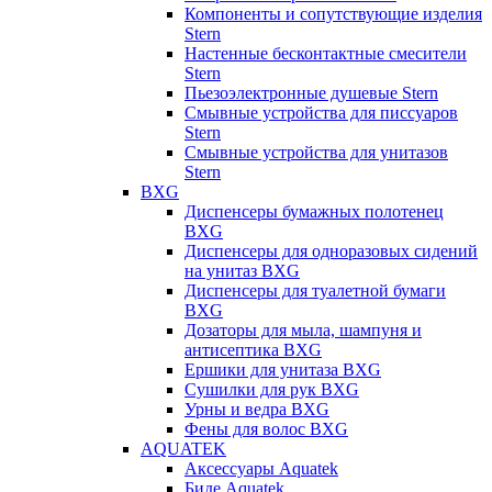
Компоненты и сопутствующие изделия
Stern
Настенные бесконтактные смесители
Stern
Пьезоэлектронные душевые Stern
Смывные устройства для писсуаров
Stern
Смывные устройства для унитазов
Stern
BXG
Диспенсеры бумажных полотенец
BXG
Диспенсеры для одноразовых сидений
на унитаз BXG
Диспенсеры для туалетной бумаги
BXG
Дозаторы для мыла, шампуня и
антисептика BXG
Ершики для унитаза BXG
Сушилки для рук BXG
Урны и ведра BXG
Фены для волос BXG
AQUATEK
Аксессуары Aquatek
Биде Aquatek