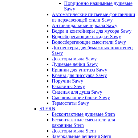
Порционно нажимные душевые
Sawy
Автоматические питьевые фонтанчики
из нержавеющей стали Sawy
Антивандальные зеркала Sawy
Ведра и контейнеры для мусора Sawy
Водосберегающие насадки Sawy
Водосберегающие смесители Sawy
Диспенсеры для бумажных полотенец
Sawy
Дозаторы мыла Sawy
Душевые лейки Sawy
Ершики для унитаза Sawy
Краны для писсуара Sawy
Поручни Sawy
Раковины Sawy
Сиденья для душа Sawy
Смешивающие блоки Sawy
Термостаты Sawy
STERN
Бесконтактные душевые Stern
Бесконтактные смесители для
раковины Stern
Дозаторы мыла Stern
Зазеркальные решения Stern