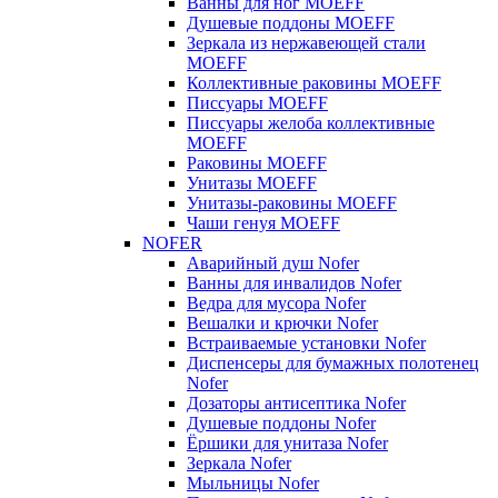
Ванны для ног MOEFF
Душевые поддоны MOEFF
Зеркала из нержавеющей стали
MOEFF
Коллективные раковины MOEFF
Писсуары MOEFF
Писсуары желоба коллективные
MOEFF
Раковины MOEFF
Унитазы MOEFF
Унитазы-раковины MOEFF
Чаши генуя MOEFF
NOFER
Аварийный душ Nofer
Ванны для инвалидов Nofer
Ведра для мусора Nofer
Вешалки и крючки Nofer
Встраиваемые установки Nofer
Диспенсеры для бумажных полотенец
Nofer
Дозаторы антисептика Nofer
Душевые поддоны Nofer
Ёршики для унитаза Nofer
Зеркала Nofer
Мыльницы Nofer