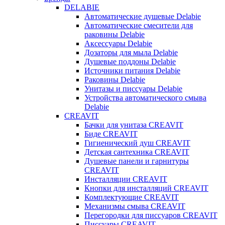
DELABIE
Автоматические душевые Delabie
Автоматические смесители для
раковины Delabie
Аксессуары Delabie
Дозаторы для мыла Delabie
Душевые поддоны Delabie
Источники питания Delabie
Раковины Delabie
Унитазы и писсуары Delabie
Устройства автоматического смыва
Delabie
CREAVIT
Бачки для унитаза CREAVIT
Биде CREAVIT
Гигиенический душ CREAVIT
Детская сантехника CREAVIT
Душевые панели и гарнитуры
CREAVIT
Инсталляции CREAVIT
Кнопки для инсталляций CREAVIT
Комплектующие CREAVIT
Механизмы смыва CREAVIT
Перегородки для писсуаров CREAVIT
Писсуары CREAVIT