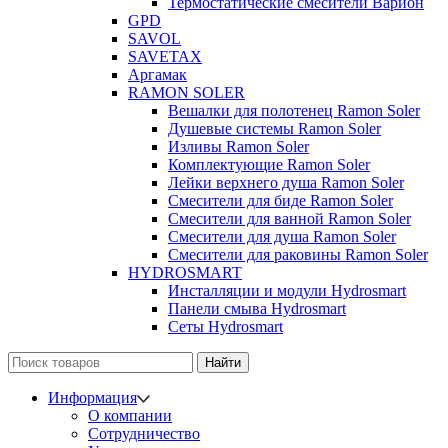
Термостатические смесители Варион
GPD
SAVOL
SAVETAX
Аргамак
RAMON SOLER
Вешалки для полотенец Ramon Soler
Душевые системы Ramon Soler
Изливы Ramon Soler
Комплектующие Ramon Soler
Лейки верхнего душа Ramon Soler
Смесители для биде Ramon Soler
Смесители для ванной Ramon Soler
Смесители для душа Ramon Soler
Смесители для раковины Ramon Soler
HYDROSMART
Инсталляции и модули Hydrosmart
Панели смыва Hydrosmart
Сеты Hydrosmart
Найти
Информация
О компании
Сотрудничество