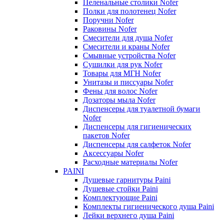
Пеленальные столики Nofer
Полки для полотенец Nofer
Поручни Nofer
Раковины Nofer
Смесители для душа Nofer
Смесители и краны Nofer
Смывные устройства Nofer
Сушилки для рук Nofer
Товары для МГН Nofer
Унитазы и писсуары Nofer
Фены для волос Nofer
Дозаторы мыла Nofer
Диспенсеры для туалетной бумаги
Nofer
Диспенсеры для гигиенических
пакетов Nofer
Диспенсеры для салфеток Nofer
Аксессуары Nofer
Расходные материалы Nofer
PAINI
Душевые гарнитуры Paini
Душевые стойки Paini
Комплектующие Paini
Комплекты гигиенического душа Paini
Лейки верхнего душа Paini