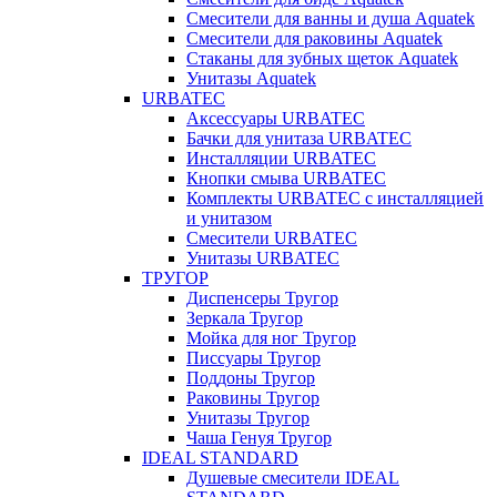
Смесители для ванны и душа Aquatek
Смесители для раковины Aquatek
Стаканы для зубных щеток Aquatek
Унитазы Aquatek
URBATEC
Аксессуары URBATEC
Бачки для унитаза URBATEC
Инсталляции URBATEC
Кнопки смыва URBATEC
Комплекты URBATEC с инсталляцией
и унитазом
Смесители URBATEC
Унитазы URBATEC
ТРУГОР
Диспенсеры Тругор
Зеркала Тругор
Мойка для ног Тругор
Писсуары Тругор
Поддоны Тругор
Раковины Тругор
Унитазы Тругор
Чаша Генуя Тругор
IDEAL STANDARD
Душевые смесители IDEAL