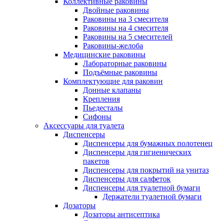
Коллективные раковины
Двойные раковины
Раковины на 3 смесителя
Раковины на 4 смесителя
Раковины на 5 смесителей
Раковины-желоба
Медицинские раковины
Лабораторные раковины
Подъёмные раковины
Комплектующие для раковин
Донные клапаны
Крепления
Пьедесталы
Сифоны
Аксессуары для туалета
Диспенсеры
Диспенсеры для бумажных полотенец
Диспенсеры для гигиенических
пакетов
Диспенсеры для покрытий на унитаз
Диспенсеры для салфеток
Диспенсеры для туалетной бумаги
Держатели туалетной бумаги
Дозаторы
Дозаторы антисептика