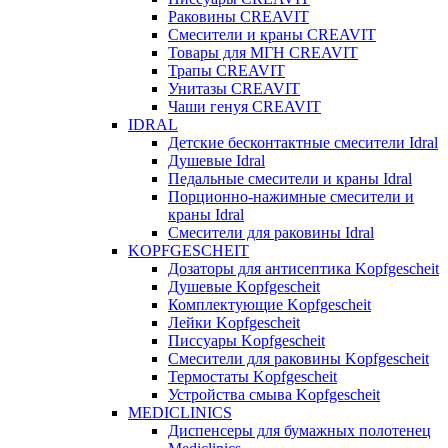
Раковины CREAVIT
Смесители и краны CREAVIT
Товары для МГН CREAVIT
Трапы CREAVIT
Унитазы CREAVIT
Чаши генуя CREAVIT
IDRAL
Детские бесконтактные смесители Idral
Душевые Idral
Педальные смесители и краны Idral
Порционно-нажимные смесители и
краны Idral
Смеcители для раковины Idral
KOPFGESCHEIT
Дозаторы для антисептика Kopfgescheit
Душевые Kopfgescheit
Комплектующие Kopfgescheit
Лейки Kopfgescheit
Писсуары Kopfgescheit
Смесители для раковины Kopfgescheit
Термостаты Kopfgescheit
Устройства смыва Kopfgescheit
MEDICLINICS
Диспенсеры для бумажных полотенец