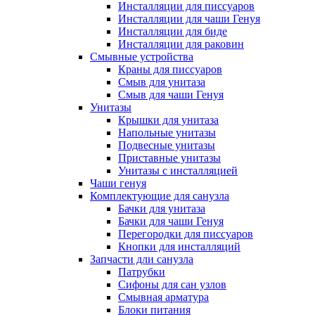
Инсталляции для писсуаров
Инсталляции для чаши Генуя
Инсталляции для биде
Инсталляции для раковин
Смывные устройства
Краны для писсуаров
Смыв для унитаза
Смыв для чаши Генуя
Унитазы
Крышки для унитаза
Напольные унитазы
Подвесные унитазы
Приставные унитазы
Унитазы с инсталляцией
Чаши генуя
Комплектующие для санузла
Бачки для унитаза
Бачки для чаши Генуя
Перегородки для писсуаров
Кнопки для инсталляций
Запчасти дли санузла
Патрубки
Сифоны для сан узлов
Смывная арматура
Блоки питания