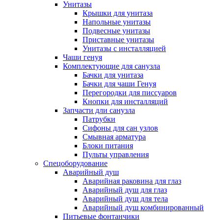
Унитазы
Крышки для унитаза
Напольные унитазы
Подвесные унитазы
Приставные унитазы
Унитазы с инсталляцией
Чаши генуя
Комплектующие для санузла
Бачки для унитаза
Бачки для чаши Генуя
Перегородки для писсуаров
Кнопки для инсталляций
Запчасти дли санузла
Патрубки
Сифоны для сан узлов
Смывная арматура
Блоки питания
Пульты управления
Спецоборудование
Аварийный душ
Аварийная раковина для глаз
Аварийный душ для глаз
Аварийный душ для тела
Аварийный душ комбинированный
Питьевые фонтанчики