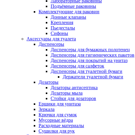
Лабораторные раковины
Подъёмные раковины
Комплектующие для раковин
Донные клапаны
Крепления
Пьедесталы
Сифоны
Аксессуары для туалета
Диспенсеры
Диспенсеры для бумажных полотенец
Диспенсеры для гигиенических пакетов
Диспенсеры для покрытий на унитаз
Диспенсеры для салфеток
Диспенсеры для туалетной бумаги
Держатели туалетной бумаги
Дозаторы
Дозаторы антисептика
Дозаторы мыла
Стойки для дозаторов
Ершики для унитаза
Зеркала
Крючки для сумок
Мусорные вёдра
Расходные материалы
Сушилки для рук