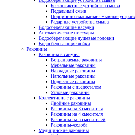
Водосберегающие устройства смыва
Бесконтактные устройства смыва
Педальный смыв
Порционно-нажимные смывные устрой
Радарные устройства смыва
Водосберегающие насадки
Автоматические писсуары
Водосберегающие душевые головки
Водосберегающие лейки
Раковины
Раковины в санузел
Встраиваемые раковины
Мебельные раковины
Накладные раковины
Напольные раковины
Подвесные раковины
Раковины с пьедесталом
Угловые раковины
Коллективные раковины
Двойные раковины
Раковины на 3 смесителя
Раковины на 4 смесителя
Раковины на 5 смесителей
Раковины-желоба
Медицинские раковины