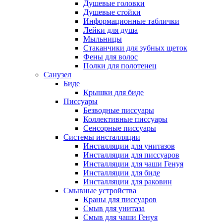
Душевые головки
Душевые стойки
Информационные таблички
Лейки для душа
Мыльницы
Стаканчики для зубных щеток
Фены для волос
Полки для полотенец
Санузел
Биде
Крышки для биде
Писсуары
Безводные писсуары
Коллективные писсуары
Сенсорные писсуары
Системы инсталляции
Инсталляции для унитазов
Инсталляции для писсуаров
Инсталляции для чаши Генуя
Инсталляции для биде
Инсталляции для раковин
Смывные устройства
Краны для писсуаров
Смыв для унитаза
Смыв для чаши Генуя