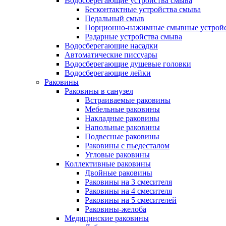
Водосберегающие устройства смыва
Бесконтактные устройства смыва
Педальный смыв
Порционно-нажимные смывные устрой
Радарные устройства смыва
Водосберегающие насадки
Автоматические писсуары
Водосберегающие душевые головки
Водосберегающие лейки
Раковины
Раковины в санузел
Встраиваемые раковины
Мебельные раковины
Накладные раковины
Напольные раковины
Подвесные раковины
Раковины с пьедесталом
Угловые раковины
Коллективные раковины
Двойные раковины
Раковины на 3 смесителя
Раковины на 4 смесителя
Раковины на 5 смесителей
Раковины-желоба
Медицинские раковины