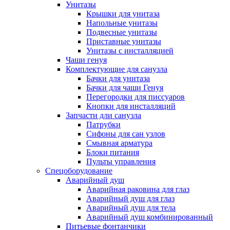
Унитазы
Крышки для унитаза
Напольные унитазы
Подвесные унитазы
Приставные унитазы
Унитазы с инсталляцией
Чаши генуя
Комплектующие для санузла
Бачки для унитаза
Бачки для чаши Генуя
Перегородки для писсуаров
Кнопки для инсталляций
Запчасти дли санузла
Патрубки
Сифоны для сан узлов
Смывная арматура
Блоки питания
Пульты управления
Спецоборудование
Аварийный душ
Аварийная раковина для глаз
Аварийный душ для глаз
Аварийный душ для тела
Аварийный душ комбинированный
Питьевые фонтанчики