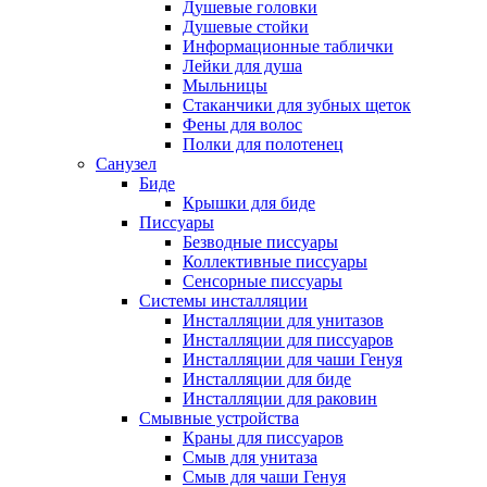
Душевые головки
Душевые стойки
Информационные таблички
Лейки для душа
Мыльницы
Стаканчики для зубных щеток
Фены для волос
Полки для полотенец
Санузел
Биде
Крышки для биде
Писсуары
Безводные писсуары
Коллективные писсуары
Сенсорные писсуары
Системы инсталляции
Инсталляции для унитазов
Инсталляции для писсуаров
Инсталляции для чаши Генуя
Инсталляции для биде
Инсталляции для раковин
Смывные устройства
Краны для писсуаров
Смыв для унитаза
Смыв для чаши Генуя