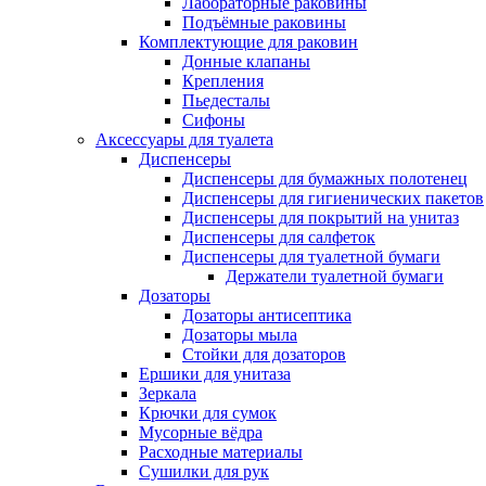
Лабораторные раковины
Подъёмные раковины
Комплектующие для раковин
Донные клапаны
Крепления
Пьедесталы
Сифоны
Аксессуары для туалета
Диспенсеры
Диспенсеры для бумажных полотенец
Диспенсеры для гигиенических пакетов
Диспенсеры для покрытий на унитаз
Диспенсеры для салфеток
Диспенсеры для туалетной бумаги
Держатели туалетной бумаги
Дозаторы
Дозаторы антисептика
Дозаторы мыла
Стойки для дозаторов
Ершики для унитаза
Зеркала
Крючки для сумок
Мусорные вёдра
Расходные материалы
Сушилки для рук