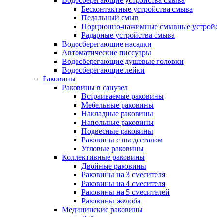
Водосберегающие устройства смыва
Бесконтактные устройства смыва
Педальный смыв
Порционно-нажимные смывные устрой
Радарные устройства смыва
Водосберегающие насадки
Автоматические писсуары
Водосберегающие душевые головки
Водосберегающие лейки
Раковины
Раковины в санузел
Встраиваемые раковины
Мебельные раковины
Накладные раковины
Напольные раковины
Подвесные раковины
Раковины с пьедесталом
Угловые раковины
Коллективные раковины
Двойные раковины
Раковины на 3 смесителя
Раковины на 4 смесителя
Раковины на 5 смесителей
Раковины-желоба
Медицинские раковины