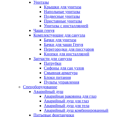
Унитазы
Крышки для унитаза
Напольные унитазы
Подвесные унитазы
Приставные унитазы
Унитазы с инсталляцией
Чаши генуя
Комплектующие для санузла
Бачки для унитаза
Бачки для чаши Генуя
Перегородки для писсуаров
Кнопки для инсталляций
Запчасти дли санузла
Патрубки
Сифоны для сан узлов
Смывная арматура
Блоки питания
Пульты управления
Спецоборудование
Аварийный душ
Аварийная раковина для глаз
Аварийный душ для глаз
Аварийный душ для тела
Аварийный душ комбинированный
Питьевые фонтанчики