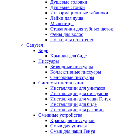
Душевые головки
Душевые стойки
Информационные таблички
Лейки для душа
Мыльницы
Стаканчики для зубных щеток
Фены для волос
Полки для полотенец
Санузел
Биде
Крышки для биде
Писсуары
Безводные писсуары
Коллективные писсуары
Сенсорные писсуары
Системы инсталляции
Инсталляции для унитазов
Инсталляции для писсуаров
Инсталляции для чаши Генуя
Инсталляции для биде
Инсталляции для раковин
Смывные устройства
Краны для писсуаров
Смыв для унитаза
Смыв для чаши Генуя