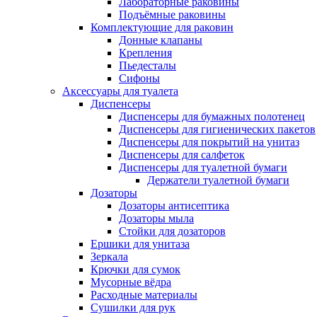
Лабораторные раковины
Подъёмные раковины
Комплектующие для раковин
Донные клапаны
Крепления
Пьедесталы
Сифоны
Аксессуары для туалета
Диспенсеры
Диспенсеры для бумажных полотенец
Диспенсеры для гигиенических пакетов
Диспенсеры для покрытий на унитаз
Диспенсеры для салфеток
Диспенсеры для туалетной бумаги
Держатели туалетной бумаги
Дозаторы
Дозаторы антисептика
Дозаторы мыла
Стойки для дозаторов
Ершики для унитаза
Зеркала
Крючки для сумок
Мусорные вёдра
Расходные материалы
Сушилки для рук