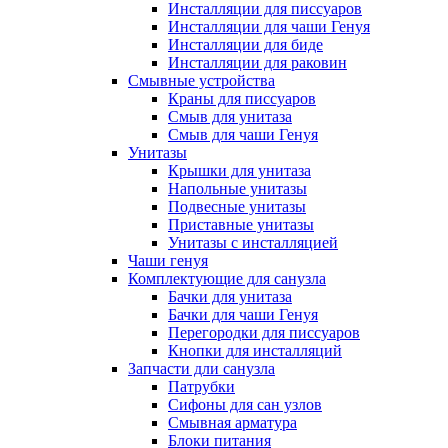
Инсталляции для писсуаров
Инсталляции для чаши Генуя
Инсталляции для биде
Инсталляции для раковин
Смывные устройства
Краны для писсуаров
Смыв для унитаза
Смыв для чаши Генуя
Унитазы
Крышки для унитаза
Напольные унитазы
Подвесные унитазы
Приставные унитазы
Унитазы с инсталляцией
Чаши генуя
Комплектующие для санузла
Бачки для унитаза
Бачки для чаши Генуя
Перегородки для писсуаров
Кнопки для инсталляций
Запчасти дли санузла
Патрубки
Сифоны для сан узлов
Смывная арматура
Блоки питания