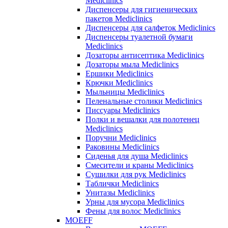
Mediclinics
Диспенсеры для гигиенических
пакетов Mediclinics
Диспенсеры для салфеток Mediclinics
Диспенсеры туалетной бумаги
Mediclinics
Дозаторы антисептика Mediclinics
Дозаторы мыла Mediclinics
Ершики Mediclinics
Крючки Mediclinics
Мыльницы Mediclinics
Пеленальные столики Mediclinics
Писсуары Mediclinics
Полки и вешалки для полотенец
Mediclinics
Поручни Mediclinics
Раковины Mediclinics
Сиденья для душа Mediclinics
Смесители и краны Mediclinics
Сушилки для рук Mediclinics
Таблички Mediclinics
Унитазы Mediclinics
Урны для мусора Mediclinics
Фены для волос Mediclinics
MOEFF