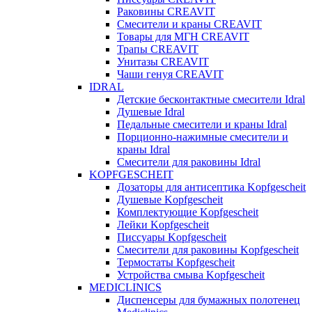
Раковины CREAVIT
Смесители и краны CREAVIT
Товары для МГН CREAVIT
Трапы CREAVIT
Унитазы CREAVIT
Чаши генуя CREAVIT
IDRAL
Детские бесконтактные смесители Idral
Душевые Idral
Педальные смесители и краны Idral
Порционно-нажимные смесители и
краны Idral
Смеcители для раковины Idral
KOPFGESCHEIT
Дозаторы для антисептика Kopfgescheit
Душевые Kopfgescheit
Комплектующие Kopfgescheit
Лейки Kopfgescheit
Писсуары Kopfgescheit
Смесители для раковины Kopfgescheit
Термостаты Kopfgescheit
Устройства смыва Kopfgescheit
MEDICLINICS
Диспенсеры для бумажных полотенец