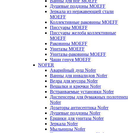
Ванны для ног MOEFF
Душевые поддоны MOEFF
Зеркала из нержавеющей стали
MOEFF
Коллективные раковины MOEFF
Писсуары MOEFF
Писсуары желоба коллективные
MOEFF
Раковины MOEFF
Унитазы MOEFF
Унитазы-раковины MOEFF
Чаши генуя MOEFF
NOFER
Аварийный душ Nofer
Ванны для инвалидов Nofer
Ведра для мусора Nofer
Вешалки и крючки Nofer
Встраиваемые установки Nofer
Диспенсеры для бумажных полотенец
Nofer
Дозаторы антисептика Nofer
Душевые поддоны Nofer
Ёршики для унитаза Nofer
Зеркала Nofer
Мыльницы Nofer