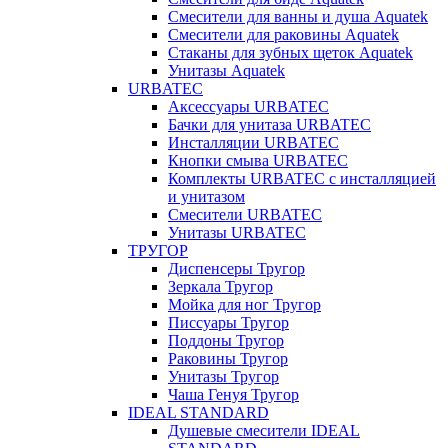
Смесители для ванны и душа Aquatek
Смесители для раковины Aquatek
Стаканы для зубных щеток Aquatek
Унитазы Aquatek
URBATEC
Аксессуары URBATEC
Бачки для унитаза URBATEC
Инсталляции URBATEC
Кнопки смыва URBATEC
Комплекты URBATEC с инсталляцией
и унитазом
Смесители URBATEC
Унитазы URBATEC
ТРУГОР
Диспенсеры Тругор
Зеркала Тругор
Мойка для ног Тругор
Писсуары Тругор
Поддоны Тругор
Раковины Тругор
Унитазы Тругор
Чаша Генуя Тругор
IDEAL STANDARD
Душевые смесители IDEAL