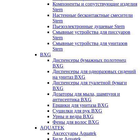
Компоненты и сопутствующие изделия
Stern
Настенные бесконтактные смесители
Stern
Пьезоэлектронные душевые Stern
Смывные устройства для писсуаров
Stern
Смывные устройства для унитазов
Stern
BXG
Диспенсеры бумажных полотенец
BXG
Диспенсеры для одноразовых сидений
на унитаз BXG
Диспенсеры для туалетной бумаги
BXG
Дозаторы для мыла, шампуня и
антисептика BXG
Ершики для унитаза BXG
Сушилки для рук BXG
Урны и ведра BXG
Фены для волос BXG
AQUATEK
Аксессуары Aquatek
Биде Aquatek