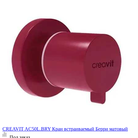
CREAVIT AC50L.BRY Кран встраиваемый Берри матовый
Под заказ