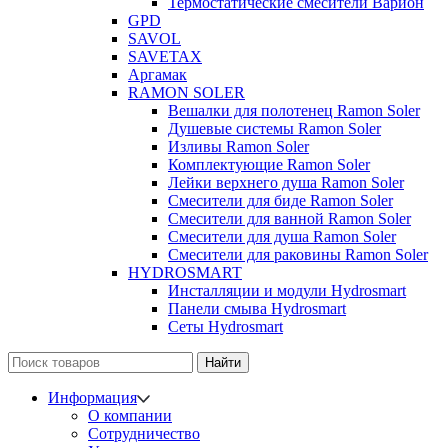
Термостатические смесители Варион
GPD
SAVOL
SAVETAX
Аргамак
RAMON SOLER
Вешалки для полотенец Ramon Soler
Душевые системы Ramon Soler
Изливы Ramon Soler
Комплектующие Ramon Soler
Лейки верхнего душа Ramon Soler
Смесители для биде Ramon Soler
Смесители для ванной Ramon Soler
Смесители для душа Ramon Soler
Смесители для раковины Ramon Soler
HYDROSMART
Инсталляции и модули Hydrosmart
Панели смыва Hydrosmart
Сеты Hydrosmart
Найти
Информация
О компании
Сотрудничество