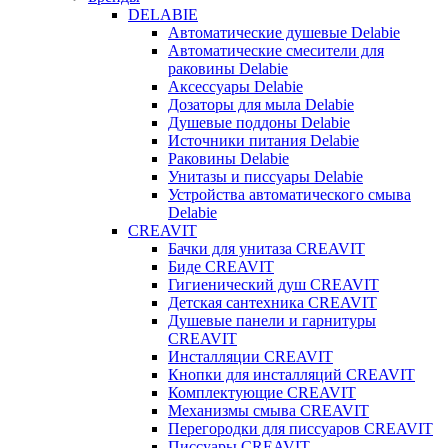
DELABIE
Автоматические душевые Delabie
Автоматические смесители для
раковины Delabie
Аксессуары Delabie
Дозаторы для мыла Delabie
Душевые поддоны Delabie
Источники питания Delabie
Раковины Delabie
Унитазы и писсуары Delabie
Устройства автоматического смыва
Delabie
CREAVIT
Бачки для унитаза CREAVIT
Биде CREAVIT
Гигиенический душ CREAVIT
Детская сантехника CREAVIT
Душевые панели и гарнитуры
CREAVIT
Инсталляции CREAVIT
Кнопки для инсталляций CREAVIT
Комплектующие CREAVIT
Механизмы смыва CREAVIT
Перегородки для писсуаров CREAVIT
Писсуары CREAVIT