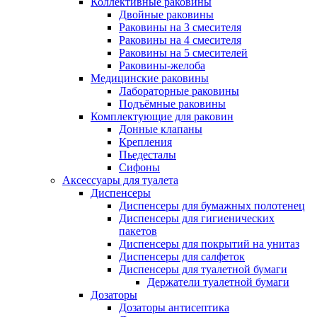
Коллективные раковины
Двойные раковины
Раковины на 3 смесителя
Раковины на 4 смесителя
Раковины на 5 смесителей
Раковины-желоба
Медицинские раковины
Лабораторные раковины
Подъёмные раковины
Комплектующие для раковин
Донные клапаны
Крепления
Пьедесталы
Сифоны
Аксессуары для туалета
Диспенсеры
Диспенсеры для бумажных полотенец
Диспенсеры для гигиенических
пакетов
Диспенсеры для покрытий на унитаз
Диспенсеры для салфеток
Диспенсеры для туалетной бумаги
Держатели туалетной бумаги
Дозаторы
Дозаторы антисептика