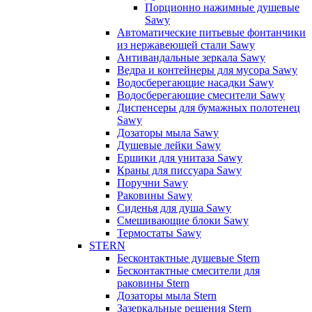
Порционно нажимные душевые
Sawy
Автоматические питьевые фонтанчики
из нержавеющей стали Sawy
Антивандальные зеркала Sawy
Ведра и контейнеры для мусора Sawy
Водосберегающие насадки Sawy
Водосберегающие смесители Sawy
Диспенсеры для бумажных полотенец
Sawy
Дозаторы мыла Sawy
Душевые лейки Sawy
Ершики для унитаза Sawy
Краны для писсуара Sawy
Поручни Sawy
Раковины Sawy
Сиденья для душа Sawy
Смешивающие блоки Sawy
Термостаты Sawy
STERN
Бесконтактные душевые Stern
Бесконтактные смесители для
раковины Stern
Дозаторы мыла Stern
Зазеркальные решения Stern