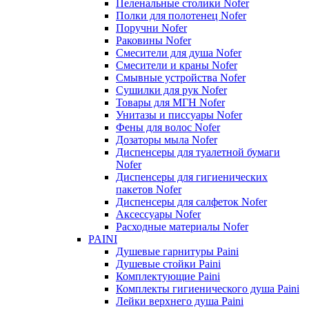
Пеленальные столики Nofer
Полки для полотенец Nofer
Поручни Nofer
Раковины Nofer
Смесители для душа Nofer
Смесители и краны Nofer
Смывные устройства Nofer
Сушилки для рук Nofer
Товары для МГН Nofer
Унитазы и писсуары Nofer
Фены для волос Nofer
Дозаторы мыла Nofer
Диспенсеры для туалетной бумаги
Nofer
Диспенсеры для гигиенических
пакетов Nofer
Диспенсеры для салфеток Nofer
Аксессуары Nofer
Расходные материалы Nofer
PAINI
Душевые гарнитуры Paini
Душевые стойки Paini
Комплектующие Paini
Комплекты гигиенического душа Paini
Лейки верхнего душа Paini