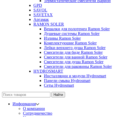
Термостатические смесители Варион
GPD
SAVOL
SAVETAX
Аргамак
RAMON SOLER
Вешалки для полотенец Ramon Soler
Душевые системы Ramon Soler
Изливы Ramon Soler
Комплектующие Ramon Soler
Лейки верхнего душа Ramon Soler
Смесители для биде Ramon Soler
Смесители для ванной Ramon Soler
Смесители для душа Ramon Soler
Смесители для раковины Ramon Soler
HYDROSMART
Инсталляции и модули Hydrosmart
Панели смыва Hydrosmart
Сеты Hydrosmart
Найти
Информация
О компании
Сотрудничество