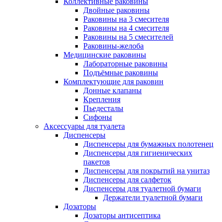
Коллективные раковины
Двойные раковины
Раковины на 3 смесителя
Раковины на 4 смесителя
Раковины на 5 смесителей
Раковины-желоба
Медицинские раковины
Лабораторные раковины
Подъёмные раковины
Комплектующие для раковин
Донные клапаны
Крепления
Пьедесталы
Сифоны
Аксессуары для туалета
Диспенсеры
Диспенсеры для бумажных полотенец
Диспенсеры для гигиенических
пакетов
Диспенсеры для покрытий на унитаз
Диспенсеры для салфеток
Диспенсеры для туалетной бумаги
Держатели туалетной бумаги
Дозаторы
Дозаторы антисептика