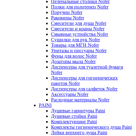
Пеленальные столики Nofer
Полки для полотенец Nofer
Поручни Nofer
Раковины Nofer
Смесители для душа Nofer
Смесители и краны Nofer
Смывные устройства Nofer
Сушилки для рук Nofer
Товары для МГН Nofer
Унитазы и писсуары Nofer
Фены для волос Nofer
Дозаторы мыла Nofer
Диспенсеры для туалетной бумаги
Nofer
Диспенсеры для гигиенических
пакетов Nofer
Диспенсеры для салфеток Nofer
Аксессуары Nofer
Расходные материалы Nofer
PAINI
Душевые гарнитуры Paini
Душевые стойки Paini
Комплектующие Paini
Комплекты гигиенического душа Paini
Лейки верхнего душа Paini