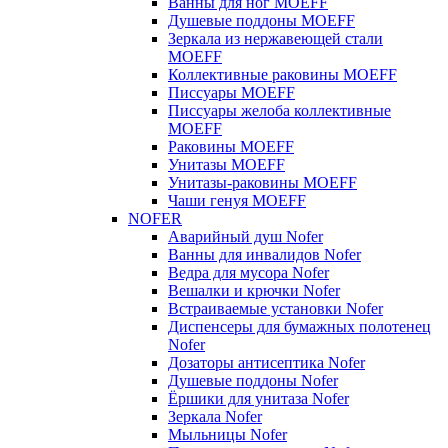
Ванны для ног MOEFF
Душевые поддоны MOEFF
Зеркала из нержавеющей стали
MOEFF
Коллективные раковины MOEFF
Писсуары MOEFF
Писсуары желоба коллективные
MOEFF
Раковины MOEFF
Унитазы MOEFF
Унитазы-раковины MOEFF
Чаши генуя MOEFF
NOFER
Аварийный душ Nofer
Ванны для инвалидов Nofer
Ведра для мусора Nofer
Вешалки и крючки Nofer
Встраиваемые установки Nofer
Диспенсеры для бумажных полотенец
Nofer
Дозаторы антисептика Nofer
Душевые поддоны Nofer
Ёршики для унитаза Nofer
Зеркала Nofer
Мыльницы Nofer