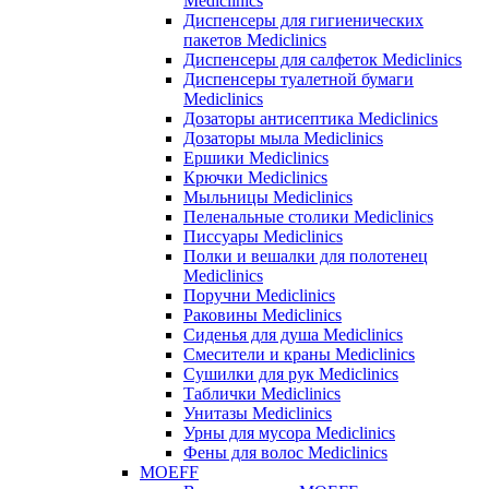
Mediclinics
Диспенсеры для гигиенических
пакетов Mediclinics
Диспенсеры для салфеток Mediclinics
Диспенсеры туалетной бумаги
Mediclinics
Дозаторы антисептика Mediclinics
Дозаторы мыла Mediclinics
Ершики Mediclinics
Крючки Mediclinics
Мыльницы Mediclinics
Пеленальные столики Mediclinics
Писсуары Mediclinics
Полки и вешалки для полотенец
Mediclinics
Поручни Mediclinics
Раковины Mediclinics
Сиденья для душа Mediclinics
Смесители и краны Mediclinics
Сушилки для рук Mediclinics
Таблички Mediclinics
Унитазы Mediclinics
Урны для мусора Mediclinics
Фены для волос Mediclinics
MOEFF