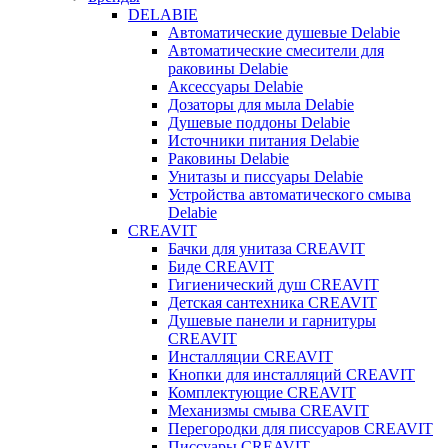
DELABIE
Автоматические душевые Delabie
Автоматические смесители для
раковины Delabie
Аксессуары Delabie
Дозаторы для мыла Delabie
Душевые поддоны Delabie
Источники питания Delabie
Раковины Delabie
Унитазы и писсуары Delabie
Устройства автоматического смыва
Delabie
CREAVIT
Бачки для унитаза CREAVIT
Биде CREAVIT
Гигиенический душ CREAVIT
Детская сантехника CREAVIT
Душевые панели и гарнитуры
CREAVIT
Инсталляции CREAVIT
Кнопки для инсталляций CREAVIT
Комплектующие CREAVIT
Механизмы смыва CREAVIT
Перегородки для писсуаров CREAVIT
Писсуары CREAVIT