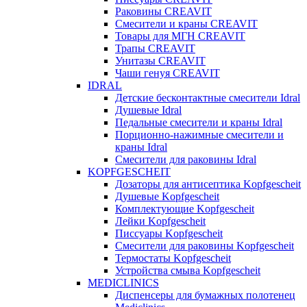
Раковины CREAVIT
Смесители и краны CREAVIT
Товары для МГН CREAVIT
Трапы CREAVIT
Унитазы CREAVIT
Чаши генуя CREAVIT
IDRAL
Детские бесконтактные смесители Idral
Душевые Idral
Педальные смесители и краны Idral
Порционно-нажимные смесители и
краны Idral
Смеcители для раковины Idral
KOPFGESCHEIT
Дозаторы для антисептика Kopfgescheit
Душевые Kopfgescheit
Комплектующие Kopfgescheit
Лейки Kopfgescheit
Писсуары Kopfgescheit
Смесители для раковины Kopfgescheit
Термостаты Kopfgescheit
Устройства смыва Kopfgescheit
MEDICLINICS
Диспенсеры для бумажных полотенец