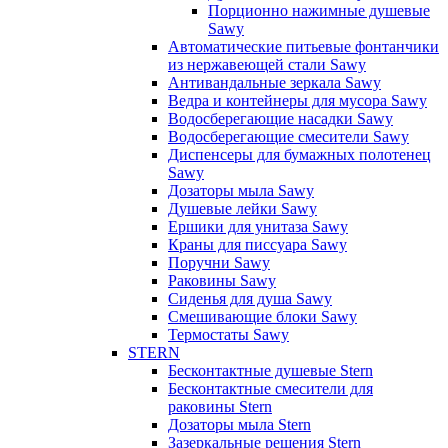
Порционно нажимные душевые
Sawy
Автоматические питьевые фонтанчики
из нержавеющей стали Sawy
Антивандальные зеркала Sawy
Ведра и контейнеры для мусора Sawy
Водосберегающие насадки Sawy
Водосберегающие смесители Sawy
Диспенсеры для бумажных полотенец
Sawy
Дозаторы мыла Sawy
Душевые лейки Sawy
Ершики для унитаза Sawy
Краны для писсуара Sawy
Поручни Sawy
Раковины Sawy
Сиденья для душа Sawy
Смешивающие блоки Sawy
Термостаты Sawy
STERN
Бесконтактные душевые Stern
Бесконтактные смесители для
раковины Stern
Дозаторы мыла Stern
Зазеркальные решения Stern