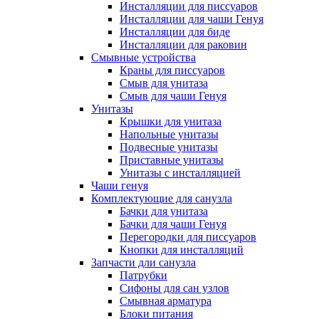
Инсталляции для писсуаров
Инсталляции для чаши Генуя
Инсталляции для биде
Инсталляции для раковин
Смывные устройства
Краны для писсуаров
Смыв для унитаза
Смыв для чаши Генуя
Унитазы
Крышки для унитаза
Напольные унитазы
Подвесные унитазы
Приставные унитазы
Унитазы с инсталляцией
Чаши генуя
Комплектующие для санузла
Бачки для унитаза
Бачки для чаши Генуя
Перегородки для писсуаров
Кнопки для инсталляций
Запчасти дли санузла
Патрубки
Сифоны для сан узлов
Смывная арматура
Блоки питания