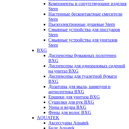
Компоненты и сопутствующие изделия
Stern
Настенные бесконтактные смесители
Stern
Пьезоэлектронные душевые Stern
Смывные устройства для писсуаров
Stern
Смывные устройства для унитазов
Stern
BXG
Диспенсеры бумажных полотенец
BXG
Диспенсеры для одноразовых сидений
на унитаз BXG
Диспенсеры для туалетной бумаги
BXG
Дозаторы для мыла, шампуня и
антисептика BXG
Ершики для унитаза BXG
Сушилки для рук BXG
Урны и ведра BXG
Фены для волос BXG
AQUATEK
Аксессуары Aquatek
Биде Aquatek