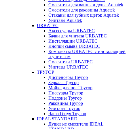
Смесители для ванны и душа Aquatek
Смесители для раковины Aquatek
Стаканы для зубных щеток Aquatek
Унитазы Aquatek
URBATEC
Аксессуары URBATEC
Бачки для унитаза URBATEC
Инсталляции URBATEC
Кнопки смыва URBATEC
Комплекты URBATEC с инсталляцией
и унитазом
Смесители URBATEC
Унитазы URBATEC
ТРУГОР
Диспенсеры Тругор
Зеркала Тругор
Мойка для ног Тругор
Писсуары Тругор
Поддоны Тругор
Раковины Тругор
Унитазы Тругор
Чаша Генуя Тругор
IDEAL STANDARD
Душевые смесители IDEAL