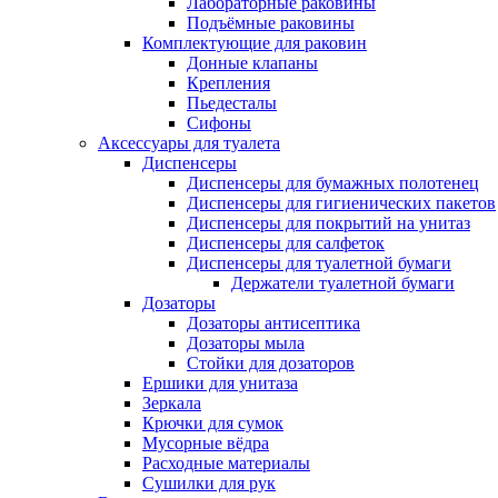
Лабораторные раковины
Подъёмные раковины
Комплектующие для раковин
Донные клапаны
Крепления
Пьедесталы
Сифоны
Аксессуары для туалета
Диспенсеры
Диспенсеры для бумажных полотенец
Диспенсеры для гигиенических пакетов
Диспенсеры для покрытий на унитаз
Диспенсеры для салфеток
Диспенсеры для туалетной бумаги
Держатели туалетной бумаги
Дозаторы
Дозаторы антисептика
Дозаторы мыла
Стойки для дозаторов
Ершики для унитаза
Зеркала
Крючки для сумок
Мусорные вёдра
Расходные материалы
Сушилки для рук