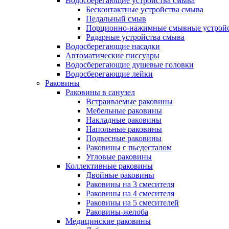
Водосберегающие устройства смыва
Бесконтактные устройства смыва
Педальный смыв
Порционно-нажимные смывные устрой
Радарные устройства смыва
Водосберегающие насадки
Автоматические писсуары
Водосберегающие душевые головки
Водосберегающие лейки
Раковины
Раковины в санузел
Встраиваемые раковины
Мебельные раковины
Накладные раковины
Напольные раковины
Подвесные раковины
Раковины с пьедесталом
Угловые раковины
Коллективные раковины
Двойные раковины
Раковины на 3 смесителя
Раковины на 4 смесителя
Раковины на 5 смесителей
Раковины-желоба
Медицинские раковины