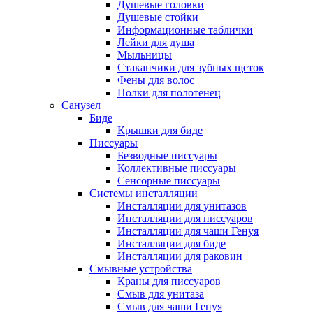
Душевые головки
Душевые стойки
Информационные таблички
Лейки для душа
Мыльницы
Стаканчики для зубных щеток
Фены для волос
Полки для полотенец
Санузел
Биде
Крышки для биде
Писсуары
Безводные писсуары
Коллективные писсуары
Сенсорные писсуары
Системы инсталляции
Инсталляции для унитазов
Инсталляции для писсуаров
Инсталляции для чаши Генуя
Инсталляции для биде
Инсталляции для раковин
Смывные устройства
Краны для писсуаров
Смыв для унитаза
Смыв для чаши Генуя