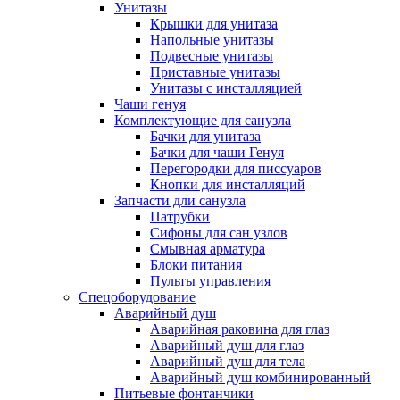
Унитазы
Крышки для унитаза
Напольные унитазы
Подвесные унитазы
Приставные унитазы
Унитазы с инсталляцией
Чаши генуя
Комплектующие для санузла
Бачки для унитаза
Бачки для чаши Генуя
Перегородки для писсуаров
Кнопки для инсталляций
Запчасти дли санузла
Патрубки
Сифоны для сан узлов
Смывная арматура
Блоки питания
Пульты управления
Спецоборудование
Аварийный душ
Аварийная раковина для глаз
Аварийный душ для глаз
Аварийный душ для тела
Аварийный душ комбинированный
Питьевые фонтанчики