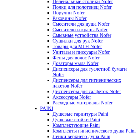
Пеленальные столики Nofer
Полки для полотенец Nofer
Поручни Nofer
Раковины Nofer
Смесители для душа Nofer
Смесители и краны Nofer
Смывные устройства Nofer
Сушилки для рук Nofer
Товары для МГН Nofer
Унитазы и писсуары Nofer
Фены для волос Nofer
Дозаторы мыла Nofer
Диспенсеры для туалетной бумаги
Nofer
Диспенсеры для гигиенических
пакетов Nofer
Диспенсеры для салфеток Nofer
Аксессуары Nofer
Расходные материалы Nofer
PAINI
Душевые гарнитуры Paini
Душевые стойки Paini
Комплектующие Paini
Комплекты гигиенического душа Paini
Лейки верхнего душа Paini