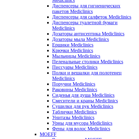
Mediclinics
Диспенсеры для гигиенических
пакетов Mediclinics
Диспенсеры для салфеток Mediclinics
Диспенсеры туалетной бумаги
Mediclinics
Дозаторы антисептика Mediclinics
Дозаторы мыла Mediclinics
Ершики Mediclinics
Крючки Mediclinics
Мыльницы Mediclinics
Пеленальные столики Mediclinics
Писсуары Mediclinics
Полки и вешалки для полотенец
Mediclinics
Поручни Mediclinics
Раковины Mediclinics
Сиденья для душа Mediclinics
Смесители и краны Mediclinics
Сушилки для рук Mediclinics
Таблички Mediclinics
Унитазы Mediclinics
Урны для мусора Mediclinics
Фены для волос Mediclinics
MOEFF