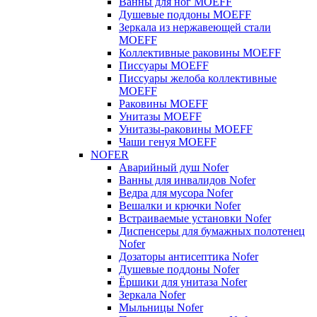
Ванны для ног MOEFF
Душевые поддоны MOEFF
Зеркала из нержавеющей стали
MOEFF
Коллективные раковины MOEFF
Писсуары MOEFF
Писсуары желоба коллективные
MOEFF
Раковины MOEFF
Унитазы MOEFF
Унитазы-раковины MOEFF
Чаши генуя MOEFF
NOFER
Аварийный душ Nofer
Ванны для инвалидов Nofer
Ведра для мусора Nofer
Вешалки и крючки Nofer
Встраиваемые установки Nofer
Диспенсеры для бумажных полотенец
Nofer
Дозаторы антисептика Nofer
Душевые поддоны Nofer
Ёршики для унитаза Nofer
Зеркала Nofer
Мыльницы Nofer