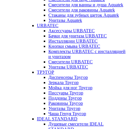
Смесители для ванны и душа Aquatek
Смесители для раковины Aquatek
Стаканы для зубных щеток Aquatek
Унитазы Aquatek
URBATEC
Аксессуары URBATEC
Бачки для унитаза URBATEC
Инсталляции URBATEC
Кнопки смыва URBATEC
Комплекты URBATEC с инсталляцией
и унитазом
Смесители URBATEC
Унитазы URBATEC
ТРУГОР
Диспенсеры Тругор
Зеркала Тругор
Мойка для ног Тругор
Писсуары Тругор
Поддоны Тругор
Раковины Тругор
Унитазы Тругор
Чаша Генуя Тругор
IDEAL STANDARD
Душевые смесители IDEAL