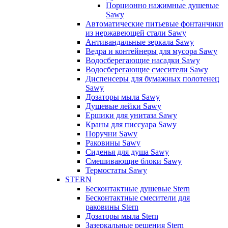
Порционно нажимные душевые
Sawy
Автоматические питьевые фонтанчики
из нержавеющей стали Sawy
Антивандальные зеркала Sawy
Ведра и контейнеры для мусора Sawy
Водосберегающие насадки Sawy
Водосберегающие смесители Sawy
Диспенсеры для бумажных полотенец
Sawy
Дозаторы мыла Sawy
Душевые лейки Sawy
Ершики для унитаза Sawy
Краны для писсуара Sawy
Поручни Sawy
Раковины Sawy
Сиденья для душа Sawy
Смешивающие блоки Sawy
Термостаты Sawy
STERN
Бесконтактные душевые Stern
Бесконтактные смесители для
раковины Stern
Дозаторы мыла Stern
Зазеркальные решения Stern