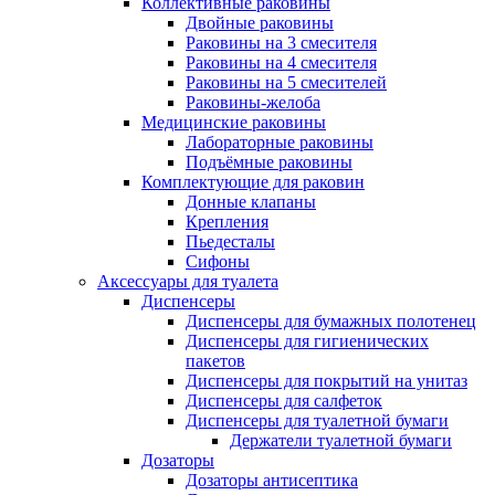
Коллективные раковины
Двойные раковины
Раковины на 3 смесителя
Раковины на 4 смесителя
Раковины на 5 смесителей
Раковины-желоба
Медицинские раковины
Лабораторные раковины
Подъёмные раковины
Комплектующие для раковин
Донные клапаны
Крепления
Пьедесталы
Сифоны
Аксессуары для туалета
Диспенсеры
Диспенсеры для бумажных полотенец
Диспенсеры для гигиенических
пакетов
Диспенсеры для покрытий на унитаз
Диспенсеры для салфеток
Диспенсеры для туалетной бумаги
Держатели туалетной бумаги
Дозаторы
Дозаторы антисептика