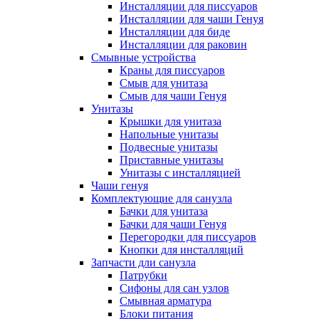
Инсталляции для писсуаров
Инсталляции для чаши Генуя
Инсталляции для биде
Инсталляции для раковин
Смывные устройства
Краны для писсуаров
Смыв для унитаза
Смыв для чаши Генуя
Унитазы
Крышки для унитаза
Напольные унитазы
Подвесные унитазы
Приставные унитазы
Унитазы с инсталляцией
Чаши генуя
Комплектующие для санузла
Бачки для унитаза
Бачки для чаши Генуя
Перегородки для писсуаров
Кнопки для инсталляций
Запчасти дли санузла
Патрубки
Сифоны для сан узлов
Смывная арматура
Блоки питания