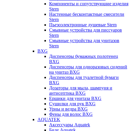
Компоненты и сопутствующие изделия
Stern
Настенные бесконтактные смесители
Stern
Пьезоэлектронные душевые Stern
Смывные устройства для писсуаров
Stern
Смывные устройства для унитазов
Stern
BXG
Диспенсеры бумажных полотенец
BXG
Диспенсеры для одноразовых сидений
на унитаз BXG
Диспенсеры для туалетной бумаги
BXG
Дозаторы для мыла, шампуня и
антисептика BXG
Ершики для унитаза BXG
Сушилки для рук BXG
Урны и ведра BXG
Фены для волос BXG
AQUATEK
Аксессуары Aquatek
Биде Aquatek