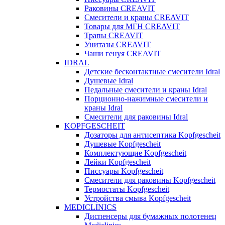
Раковины CREAVIT
Смесители и краны CREAVIT
Товары для МГН CREAVIT
Трапы CREAVIT
Унитазы CREAVIT
Чаши генуя CREAVIT
IDRAL
Детские бесконтактные смесители Idral
Душевые Idral
Педальные смесители и краны Idral
Порционно-нажимные смесители и
краны Idral
Смеcители для раковины Idral
KOPFGESCHEIT
Дозаторы для антисептика Kopfgescheit
Душевые Kopfgescheit
Комплектующие Kopfgescheit
Лейки Kopfgescheit
Писсуары Kopfgescheit
Смесители для раковины Kopfgescheit
Термостаты Kopfgescheit
Устройства смыва Kopfgescheit
MEDICLINICS
Диспенсеры для бумажных полотенец