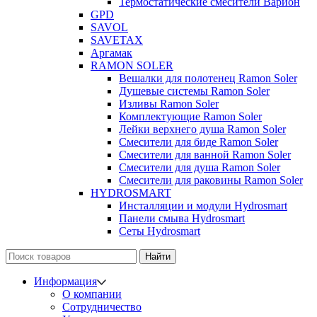
Термостатические смесители Варион
GPD
SAVOL
SAVETAX
Аргамак
RAMON SOLER
Вешалки для полотенец Ramon Soler
Душевые системы Ramon Soler
Изливы Ramon Soler
Комплектующие Ramon Soler
Лейки верхнего душа Ramon Soler
Смесители для биде Ramon Soler
Смесители для ванной Ramon Soler
Смесители для душа Ramon Soler
Смесители для раковины Ramon Soler
HYDROSMART
Инсталляции и модули Hydrosmart
Панели смыва Hydrosmart
Сеты Hydrosmart
Найти
Информация
О компании
Сотрудничество