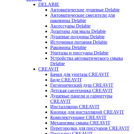
DELABIE
Автоматические душевые Delabie
Автоматические смесители для
раковины Delabie
Аксессуары Delabie
Дозаторы для мыла Delabie
Душевые поддоны Delabie
Источники питания Delabie
Раковины Delabie
Унитазы и писсуары Delabie
Устройства автоматического смыва
Delabie
CREAVIT
Бачки для унитаза CREAVIT
Биде CREAVIT
Гигиенический душ CREAVIT
Детская сантехника CREAVIT
Душевые панели и гарнитуры
CREAVIT
Инсталляции CREAVIT
Кнопки для инсталляций CREAVIT
Комплектующие CREAVIT
Механизмы смыва CREAVIT
Перегородки для писсуаров CREAVIT
Писсуары CREAVIT