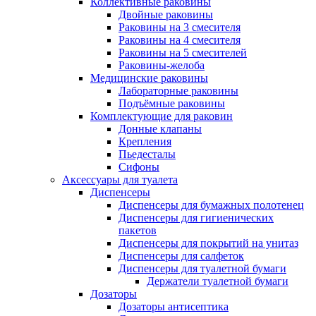
Коллективные раковины
Двойные раковины
Раковины на 3 смесителя
Раковины на 4 смесителя
Раковины на 5 смесителей
Раковины-желоба
Медицинские раковины
Лабораторные раковины
Подъёмные раковины
Комплектующие для раковин
Донные клапаны
Крепления
Пьедесталы
Сифоны
Аксессуары для туалета
Диспенсеры
Диспенсеры для бумажных полотенец
Диспенсеры для гигиенических
пакетов
Диспенсеры для покрытий на унитаз
Диспенсеры для салфеток
Диспенсеры для туалетной бумаги
Держатели туалетной бумаги
Дозаторы
Дозаторы антисептика