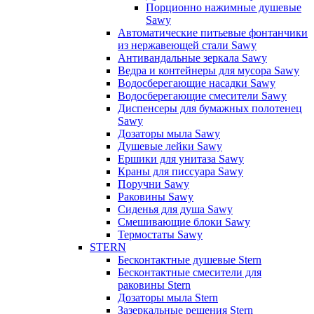
Порционно нажимные душевые
Sawy
Автоматические питьевые фонтанчики
из нержавеющей стали Sawy
Антивандальные зеркала Sawy
Ведра и контейнеры для мусора Sawy
Водосберегающие насадки Sawy
Водосберегающие смесители Sawy
Диспенсеры для бумажных полотенец
Sawy
Дозаторы мыла Sawy
Душевые лейки Sawy
Ершики для унитаза Sawy
Краны для писсуара Sawy
Поручни Sawy
Раковины Sawy
Сиденья для душа Sawy
Смешивающие блоки Sawy
Термостаты Sawy
STERN
Бесконтактные душевые Stern
Бесконтактные смесители для
раковины Stern
Дозаторы мыла Stern
Зазеркальные решения Stern