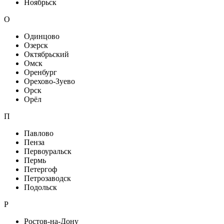
Ноябрьск
О
Одинцово
Озерск
Октябрьский
Омск
Оренбург
Орехово-Зуево
Орск
Орёл
П
Павлово
Пенза
Первоуральск
Пермь
Петергоф
Петрозаводск
Подольск
Р
Ростов-на-Дону