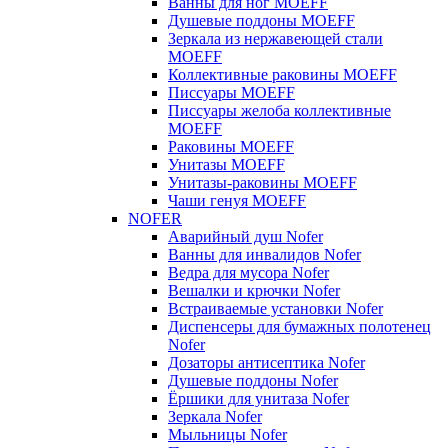
Ванны для ног MOEFF
Душевые поддоны MOEFF
Зеркала из нержавеющей стали
MOEFF
Коллективные раковины MOEFF
Писсуары MOEFF
Писсуары желоба коллективные
MOEFF
Раковины MOEFF
Унитазы MOEFF
Унитазы-раковины MOEFF
Чаши генуя MOEFF
NOFER
Аварийный душ Nofer
Ванны для инвалидов Nofer
Ведра для мусора Nofer
Вешалки и крючки Nofer
Встраиваемые установки Nofer
Диспенсеры для бумажных полотенец
Nofer
Дозаторы антисептика Nofer
Душевые поддоны Nofer
Ёршики для унитаза Nofer
Зеркала Nofer
Мыльницы Nofer