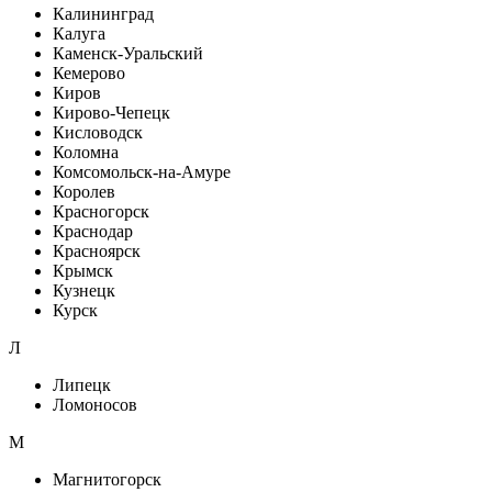
Калининград
Калуга
Каменск-Уральский
Кемерово
Киров
Кирово-Чепецк
Кисловодск
Коломна
Комсомольск-на-Амуре
Королев
Красногорск
Краснодар
Красноярск
Крымск
Кузнецк
Курск
Л
Липецк
Ломоносов
М
Магнитогорск