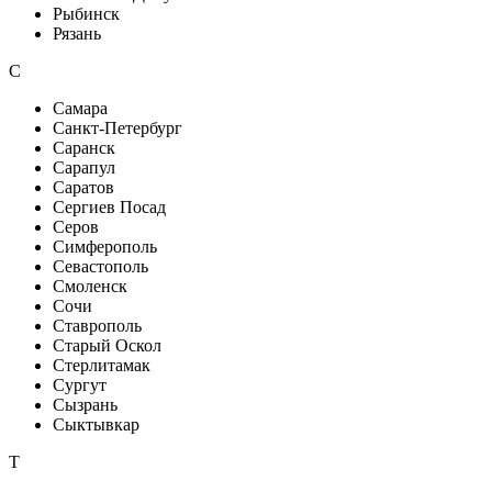
Рыбинск
Рязань
С
Самара
Санкт-Петербург
Саранск
Сарапул
Саратов
Сергиев Посад
Серов
Симферополь
Севастополь
Смоленск
Сочи
Ставрополь
Старый Оскол
Стерлитамак
Сургут
Сызрань
Сыктывкар
Т