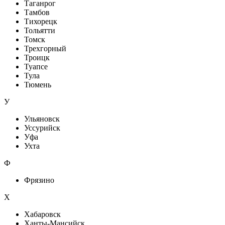
Таганрог
Тамбов
Тихорецк
Тольятти
Томск
Трехгорный
Троицк
Туапсе
Тула
Тюмень
У
Ульяновск
Уссурийск
Уфа
Ухта
Ф
Фрязино
Х
Хабаровск
Ханты-Мансийск