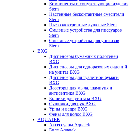
Компоненты и сопутствующие изделия
Stern
Настенные бесконтактные смесители
Stern
Пьезоэлектронные душевые Stern
Смывные устройства для писсуаров
Stern
Смывные устройства для унитазов
Stern
BXG
Диспенсеры бумажных полотенец
BXG
Диспенсеры для одноразовых сидений
на унитаз BXG
Диспенсеры для туалетной бумаги
BXG
Дозаторы для мыла, шампуня и
антисептика BXG
Ершики для унитаза BXG
Сушилки для рук BXG
Урны и ведра BXG
Фены для волос BXG
AQUATEK
Аксессуары Aquatek
Биде Aquatek