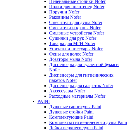
Пеленальные столики Nofer
Полки для полотенец Nofer
Поручни Nofer
Раковины Nofer
Смесители для душа Nofer
Смесители и краны Nofer
Смывные устройства Nofer
Сушилки для рук Nofer
Товары для МГН Nofer
Унитазы и писсуары Nofer
Фены для волос Nofer
Дозаторы мыла Nofer
Диспенсеры для туалетной бумаги
Nofer
Диспенсеры для гигиенических
пакетов Nofer
Диспенсеры для салфеток Nofer
Аксессуары Nofer
Расходные материалы Nofer
PAINI
Душевые гарнитуры Paini
Душевые стойки Paini
Комплектующие Paini
Комплекты гигиенического душа Paini
Лейки верхнего душа Paini