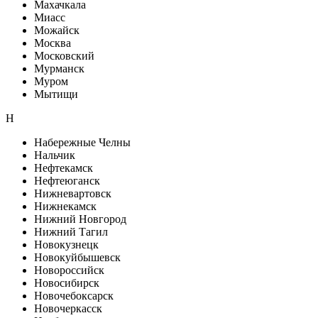
Махачкала
Миасс
Можайск
Москва
Московский
Мурманск
Муром
Мытищи
Н
Набережные Челны
Нальчик
Нефтекамск
Нефтеюганск
Нижневартовск
Нижнекамск
Нижний Новгород
Нижний Тагил
Новокузнецк
Новокуйбышевск
Новороссийск
Новосибирск
Новочебоксарск
Новочеркасск