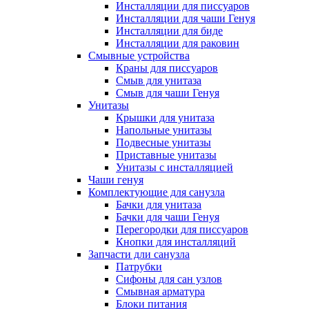
Инсталляции для писсуаров
Инсталляции для чаши Генуя
Инсталляции для биде
Инсталляции для раковин
Смывные устройства
Краны для писсуаров
Смыв для унитаза
Смыв для чаши Генуя
Унитазы
Крышки для унитаза
Напольные унитазы
Подвесные унитазы
Приставные унитазы
Унитазы с инсталляцией
Чаши генуя
Комплектующие для санузла
Бачки для унитаза
Бачки для чаши Генуя
Перегородки для писсуаров
Кнопки для инсталляций
Запчасти дли санузла
Патрубки
Сифоны для сан узлов
Смывная арматура
Блоки питания