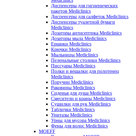
Mediclinics
Диспенсеры для гигиенических
пакетов Mediclinics
Диспенсеры для салфеток Mediclinics
Диспенсеры туалетной бумаги
Mediclinics
Дозаторы антисептика Mediclinics
Дозаторы мыла Mediclinics
Ершики Mediclinics
Крючки Mediclinics
Мыльницы Mediclinics
Пеленальные столики Mediclinics
Писсуары Mediclinics
Полки и вешалки для полотенец
Mediclinics
Поручни Mediclinics
Раковины Mediclinics
Сиденья для душа Mediclinics
Смесители и краны Mediclinics
Сушилки для рук Mediclinics
Таблички Mediclinics
Унитазы Mediclinics
Урны для мусора Mediclinics
Фены для волос Mediclinics
MOEFF