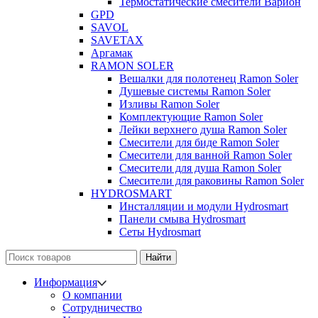
Термостатические смесители Варион
GPD
SAVOL
SAVETAX
Аргамак
RAMON SOLER
Вешалки для полотенец Ramon Soler
Душевые системы Ramon Soler
Изливы Ramon Soler
Комплектующие Ramon Soler
Лейки верхнего душа Ramon Soler
Смесители для биде Ramon Soler
Смесители для ванной Ramon Soler
Смесители для душа Ramon Soler
Смесители для раковины Ramon Soler
HYDROSMART
Инсталляции и модули Hydrosmart
Панели смыва Hydrosmart
Сеты Hydrosmart
Найти
Информация
О компании
Сотрудничество