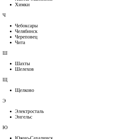
Химки
Ч
Чебоксары
Челябинск
Череповец
Чита
Ш
Шахты
Шелехов
Щ
Щелково
Э
Электросталь
Энгельс
Ю
Южно-Сахалинск