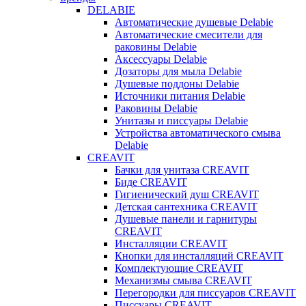
DELABIE
Автоматические душевые Delabie
Автоматические смесители для
раковины Delabie
Аксессуары Delabie
Дозаторы для мыла Delabie
Душевые поддоны Delabie
Источники питания Delabie
Раковины Delabie
Унитазы и писсуары Delabie
Устройства автоматического смыва
Delabie
CREAVIT
Бачки для унитаза CREAVIT
Биде CREAVIT
Гигиенический душ CREAVIT
Детская сантехника CREAVIT
Душевые панели и гарнитуры
CREAVIT
Инсталляции CREAVIT
Кнопки для инсталляций CREAVIT
Комплектующие CREAVIT
Механизмы смыва CREAVIT
Перегородки для писсуаров CREAVIT
Писсуары CREAVIT