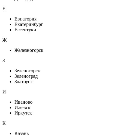
Е
Евпатория
Екатеринбург
Ессентуки
Ж
Железногорск
З
Зеленогорск
Зеленоград
Златоуст
И
Иваново
Ижевск
Иркутск
К
Казань