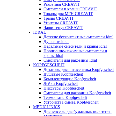
Раковины CREAVIT
Смесители и краны CREAVIT
Товары для МГН CREAVIT
Трапы CREAVIT
Унитазы CREAVIT
Чаши генуя CREAVIT
IDRAL
Детские бесконтактные смесители Idral
Душевые Idral
Педальные смесители и краны Idral
Порционно-нажимные смесители и
краны Idral
Смеcители для раковины Idral
KOPFGESCHEIT
Дозаторы для антисептика Kopfgescheit
Душевые Kopfgescheit
Комплектующие Kopfgescheit
Лейки Kopfgescheit
Писсуары Kopfgescheit
Смесители для раковины Kopfgescheit
Термостаты Kopfgescheit
Устройства смыва Kopfgescheit
MEDICLINICS
Диспенсеры для бумажных полотенец