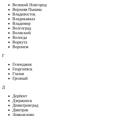
Великий Новгород
Верхняя Пышма
Владивосток
Владикавказ
Владимир
Волгоград
Волжский
Вологда
Воркута
Воронеж
Г
Геленджик
Георгиевск
Глазов
Грозный
Д
Дербент
Дзержинск
Димитровград
Дмитров
Домодедово