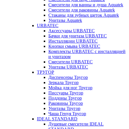
Смесители для ванны и душа Aquatek
Смесители для раковины Aquatek
Стаканы для зубных щеток Aquatek
Унитазы Aquatek
URBATEC
Аксессуары URBATEC
Бачки для унитаза URBATEC
Инсталляции URBATEC
Кнопки смыва URBATEC
Комплекты URBATEC с инсталляцией
и унитазом
Смесители URBATEC
Унитазы URBATEC
ТРУГОР
Диспенсеры Тругор
Зеркала Тругор
Мойка для ног Тругор
Писсуары Тругор
Поддоны Тругор
Раковины Тругор
Унитазы Тругор
Чаша Генуя Тругор
IDEAL STANDARD
Душевые смесители IDEAL