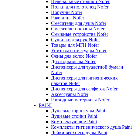
Пеленальные столики Nofer
Полки для полотенец Nofer
Поручни Nofer
Раковины Nofer
Смесители для душа Nofer
Смесители и краны Nofer
Смывные устройства Nofer
Сушилки для рук Nofer
Товары для МГН Nofer
Унитазы и писсуары Nofer
Фены для волос Nofer
Дозаторы мыла Nofer
Диспенсеры для туалетной бумаги
Nofer
Диспенсеры для гигиенических
пакетов Nofer
Диспенсеры для салфеток Nofer
Аксессуары Nofer
Расходные материалы Nofer
PAINI
Душевые гарнитуры Paini
Душевые стойки Paini
Комплектующие Paini
Комплекты гигиенического душа Paini
Лейки верхнего душа Paini