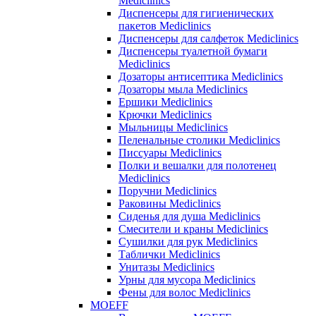
Mediclinics
Диспенсеры для гигиенических
пакетов Mediclinics
Диспенсеры для салфеток Mediclinics
Диспенсеры туалетной бумаги
Mediclinics
Дозаторы антисептика Mediclinics
Дозаторы мыла Mediclinics
Ершики Mediclinics
Крючки Mediclinics
Мыльницы Mediclinics
Пеленальные столики Mediclinics
Писсуары Mediclinics
Полки и вешалки для полотенец
Mediclinics
Поручни Mediclinics
Раковины Mediclinics
Сиденья для душа Mediclinics
Смесители и краны Mediclinics
Сушилки для рук Mediclinics
Таблички Mediclinics
Унитазы Mediclinics
Урны для мусора Mediclinics
Фены для волос Mediclinics
MOEFF