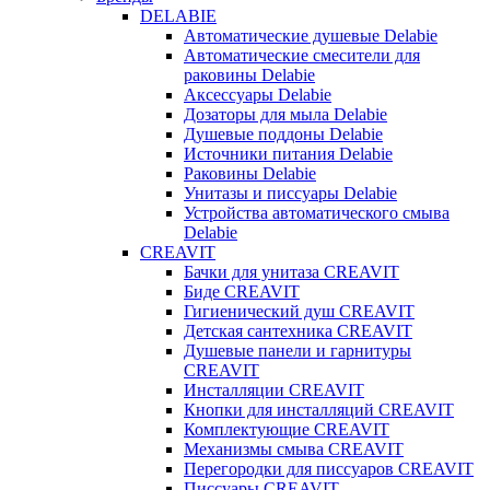
DELABIE
Автоматические душевые Delabie
Автоматические смесители для
раковины Delabie
Аксессуары Delabie
Дозаторы для мыла Delabie
Душевые поддоны Delabie
Источники питания Delabie
Раковины Delabie
Унитазы и писсуары Delabie
Устройства автоматического смыва
Delabie
CREAVIT
Бачки для унитаза CREAVIT
Биде CREAVIT
Гигиенический душ CREAVIT
Детская сантехника CREAVIT
Душевые панели и гарнитуры
CREAVIT
Инсталляции CREAVIT
Кнопки для инсталляций CREAVIT
Комплектующие CREAVIT
Механизмы смыва CREAVIT
Перегородки для писсуаров CREAVIT
Писсуары CREAVIT