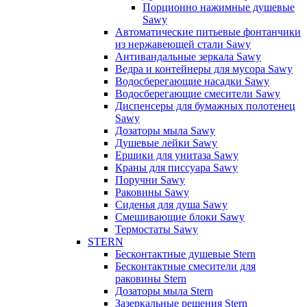
Порционно нажимные душевые
Sawy
Автоматические питьевые фонтанчики
из нержавеющей стали Sawy
Антивандальные зеркала Sawy
Ведра и контейнеры для мусора Sawy
Водосберегающие насадки Sawy
Водосберегающие смесители Sawy
Диспенсеры для бумажных полотенец
Sawy
Дозаторы мыла Sawy
Душевые лейки Sawy
Ершики для унитаза Sawy
Краны для писсуара Sawy
Поручни Sawy
Раковины Sawy
Сиденья для душа Sawy
Смешивающие блоки Sawy
Термостаты Sawy
STERN
Бесконтактные душевые Stern
Бесконтактные смесители для
раковины Stern
Дозаторы мыла Stern
Зазеркальные решения Stern