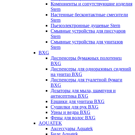
Компоненты и сопутствующие изделия
Stern
Настенные бесконтактные смесители
Stern
Пьезоэлектронные душевые Stern
Смывные устройства для писсуаров
Stern
Смывные устройства для унитазов
Stern
BXG
Диспенсеры бумажных полотенец
BXG
Диспенсеры для одноразовых сидений
на унитаз BXG
Диспенсеры для туалетной бумаги
BXG
Дозаторы для мыла, шампуня и
антисептика BXG
Ершики для унитаза BXG
Сушилки для рук BXG
Урны и ведра BXG
Фены для волос BXG
AQUATEK
Аксессуары Aquatek
Биде Aquatek