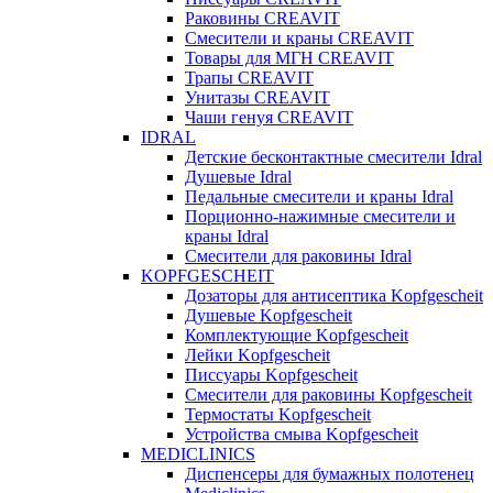
Раковины CREAVIT
Смесители и краны CREAVIT
Товары для МГН CREAVIT
Трапы CREAVIT
Унитазы CREAVIT
Чаши генуя CREAVIT
IDRAL
Детские бесконтактные смесители Idral
Душевые Idral
Педальные смесители и краны Idral
Порционно-нажимные смесители и
краны Idral
Смеcители для раковины Idral
KOPFGESCHEIT
Дозаторы для антисептика Kopfgescheit
Душевые Kopfgescheit
Комплектующие Kopfgescheit
Лейки Kopfgescheit
Писсуары Kopfgescheit
Смесители для раковины Kopfgescheit
Термостаты Kopfgescheit
Устройства смыва Kopfgescheit
MEDICLINICS
Диспенсеры для бумажных полотенец