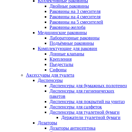
Коллективные раковины
Двойные раковины
Раковины на 3 смесителя
Раковины на 4 смесителя
Раковины на 5 смесителей
Раковины-желоба
Медицинские раковины
Лабораторные раковины
Подъёмные раковины
Комплектующие для раковин
Донные клапаны
Крепления
Пьедесталы
Сифоны
Аксессуары для туалета
Диспенсеры
Диспенсеры для бумажных полотенец
Диспенсеры для гигиенических
пакетов
Диспенсеры для покрытий на унитаз
Диспенсеры для салфеток
Диспенсеры для туалетной бумаги
Держатели туалетной бумаги
Дозаторы
Дозаторы антисептика