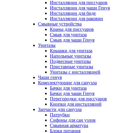
Инсталляции для писсуаров
Инсталляции для чаши Генуя
Инсталляции для биде
Инсталляции для раковин
Смывные устройства
Краны для писсуаров
Смыв для унитаза
Смыв для чаши Генуя
Унитазы
Крышки для унитаза
Напольные унитазы
Подвесные унитазы
Приставные унитазы
Унитазы с инсталляцией
Чаши генуя
Комплектующие для санузла
Бачки для унитаза
Бачки для чаши Генуя
Перегородки для писсуаров
Кнопки для инсталляций
Запчасти дли санузла
Патрубки
Сифоны для сан узлов
Смывная арматура
Блоки питания