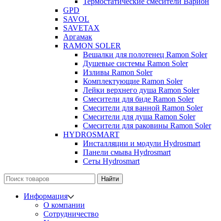
Термостатические смесители Варион
GPD
SAVOL
SAVETAX
Аргамак
RAMON SOLER
Вешалки для полотенец Ramon Soler
Душевые системы Ramon Soler
Изливы Ramon Soler
Комплектующие Ramon Soler
Лейки верхнего душа Ramon Soler
Смесители для биде Ramon Soler
Смесители для ванной Ramon Soler
Смесители для душа Ramon Soler
Смесители для раковины Ramon Soler
HYDROSMART
Инсталляции и модули Hydrosmart
Панели смыва Hydrosmart
Сеты Hydrosmart
Найти
Информация
О компании
Сотрудничество