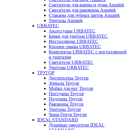
Смесители для ванны и душа Aquatek
Смесители для раковины Aquatek
Стаканы для зубных щеток Aquatek
Унитазы Aquatek
URBATEC
Аксессуары URBATEC
Бачки для унитаза URBATEC
Инсталляции URBATEC
Кнопки смыва URBATEC
Комплекты URBATEC с инсталляцией
и унитазом
Смесители URBATEC
Унитазы URBATEC
ТРУГОР
Диспенсеры Тругор
Зеркала Тругор
Мойка для ног Тругор
Писсуары Тругор
Поддоны Тругор
Раковины Тругор
Унитазы Тругор
Чаша Генуя Тругор
IDEAL STANDARD
Душевые смесители IDEAL