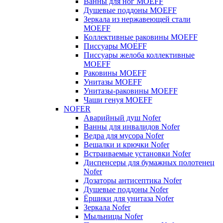
Ванны для ног MOEFF
Душевые поддоны MOEFF
Зеркала из нержавеющей стали
MOEFF
Коллективные раковины MOEFF
Писсуары MOEFF
Писсуары желоба коллективные
MOEFF
Раковины MOEFF
Унитазы MOEFF
Унитазы-раковины MOEFF
Чаши генуя MOEFF
NOFER
Аварийный душ Nofer
Ванны для инвалидов Nofer
Ведра для мусора Nofer
Вешалки и крючки Nofer
Встраиваемые установки Nofer
Диспенсеры для бумажных полотенец
Nofer
Дозаторы антисептика Nofer
Душевые поддоны Nofer
Ёршики для унитаза Nofer
Зеркала Nofer
Мыльницы Nofer