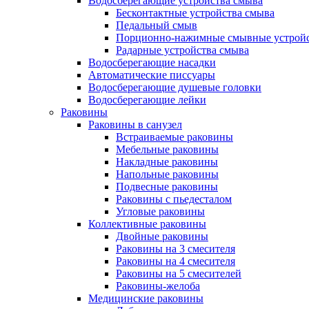
Водосберегающие устройства смыва
Бесконтактные устройства смыва
Педальный смыв
Порционно-нажимные смывные устрой
Радарные устройства смыва
Водосберегающие насадки
Автоматические писсуары
Водосберегающие душевые головки
Водосберегающие лейки
Раковины
Раковины в санузел
Встраиваемые раковины
Мебельные раковины
Накладные раковины
Напольные раковины
Подвесные раковины
Раковины с пьедесталом
Угловые раковины
Коллективные раковины
Двойные раковины
Раковины на 3 смесителя
Раковины на 4 смесителя
Раковины на 5 смесителей
Раковины-желоба
Медицинские раковины