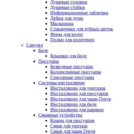
Душевые головки
Душевые стойки
Информационные таблички
Лейки для душа
Мыльницы
Стаканчики для зубных щеток
Фены для волос
Полки для полотенец
Санузел
Биде
Крышки для биде
Писсуары
Безводные писсуары
Коллективные писсуары
Сенсорные писсуары
Системы инсталляции
Инсталляции для унитазов
Инсталляции для писсуаров
Инсталляции для чаши Генуя
Инсталляции для биде
Инсталляции для раковин
Смывные устройства
Краны для писсуаров
Смыв для унитаза
Смыв для чаши Генуя