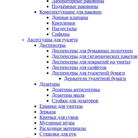
Лабораторные раковины
Подъёмные раковины
Комплектующие для раковин
Донные клапаны
Крепления
Пьедесталы
Сифоны
Аксессуары для туалета
Диспенсеры
Диспенсеры для бумажных полотенец
Диспенсеры для гигиенических пакетов
Диспенсеры для покрытий на унитаз
Диспенсеры для салфеток
Диспенсеры для туалетной бумаги
Держатели туалетной бумаги
Дозаторы
Дозаторы антисептика
Дозаторы мыла
Стойки для дозаторов
Ершики для унитаза
Зеркала
Крючки для сумок
Мусорные вёдра
Расходные материалы
Сушилки для рук