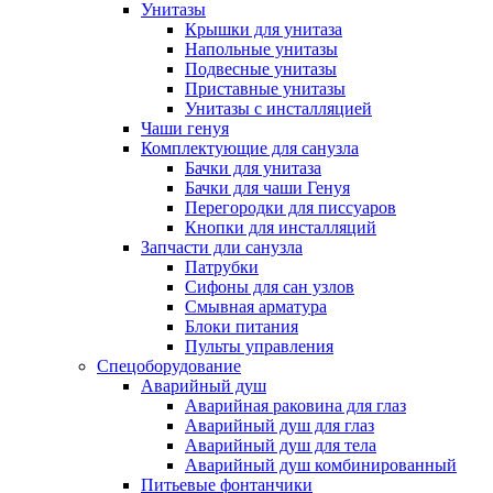
Унитазы
Крышки для унитаза
Напольные унитазы
Подвесные унитазы
Приставные унитазы
Унитазы с инсталляцией
Чаши генуя
Комплектующие для санузла
Бачки для унитаза
Бачки для чаши Генуя
Перегородки для писсуаров
Кнопки для инсталляций
Запчасти дли санузла
Патрубки
Сифоны для сан узлов
Смывная арматура
Блоки питания
Пульты управления
Спецоборудование
Аварийный душ
Аварийная раковина для глаз
Аварийный душ для глаз
Аварийный душ для тела
Аварийный душ комбинированный
Питьевые фонтанчики